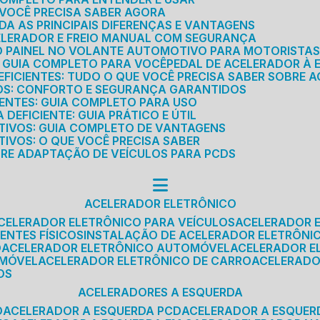
E VOCÊ PRECISA SABER AGORA
DA AS PRINCIPAIS DIFERENÇAS E VANTAGENS
ELERADOR E FREIO MANUAL COM SEGURANÇA
DO PAINEL NO VOLANTE AUTOMOTIVO PARA MOTORISTA
O GUIA COMPLETO PARA VOCÊ
PEDAL DE ACELERADOR À 
FICIENTES: TUDO O QUE VOCÊ PRECISA SABER SOBRE A
ROS: CONFORTO E SEGURANÇA GARANTIDOS
IENTES: GUIA COMPLETO PARA USO
DEFICIENTE: GUIA PRÁTICO E ÚTIL
TIVOS: GUIA COMPLETO DE VANTAGENS
IVOS: O QUE VOCÊ PRECISA SABER
BRE ADAPTAÇÃO DE VEÍCULOS PARA PCDS
ACELERADOR ELETRÔNICO
ACELERADOR ELETRÔNICO PARA VEÍCULOS
ACELERADOR 
ENTES FÍSICOS
INSTALAÇÃO DE ACELERADOR ELETRÔNI
O
ACELERADOR ELETRÔNICO AUTOMÓVEL
ACELERADOR E
OMÓVEL
ACELERADOR ELETRÔNICO DE CARRO
ACELERAD
OS
ACELERADORES A ESQUERDA
O
ACELERADOR A ESQUERDA PCD
ACELERADOR A ESQUE