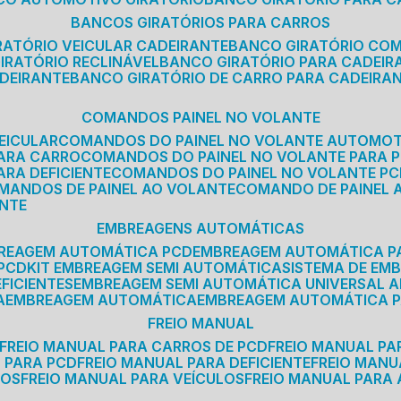
BANCOS GIRATÓRIOS PARA CARROS
IRATÓRIO VEICULAR CADEIRANTE
BANCO GIRATÓRIO CO
GIRATÓRIO RECLINÁVEL
BANCO GIRATÓRIO PARA CADEIR
ADEIRANTE
BANCO GIRATÓRIO DE CARRO PARA CADEIRA
COMANDOS PAINEL NO VOLANTE
EICULAR
COMANDOS DO PAINEL NO VOLANTE AUTOMO
PARA CARRO
COMANDOS DO PAINEL NO VOLANTE PARA 
ARA DEFICIENTE
COMANDOS DO PAINEL NO VOLANTE P
OMANDOS DE PAINEL AO VOLANTE
COMANDO DE PAINEL
ANTE
EMBREAGENS AUTOMÁTICAS
BREAGEM AUTOMÁTICA PCD
EMBREAGEM AUTOMÁTICA P
 PCD
KIT EMBREAGEM SEMI AUTOMÁTICA
SISTEMA DE E
FICIENTES
EMBREAGEM SEMI AUTOMÁTICA UNIVERSAL A
A
EMBREAGEM AUTOMÁTICA
EMBREAGEM AUTOMÁTICA P
FREIO MANUAL
FREIO MANUAL PARA CARROS DE PCD
FREIO MANUAL PA
L PARA PCD
FREIO MANUAL PARA DEFICIENTE
FREIO MAN
COS
FREIO MANUAL PARA VEÍCULOS
FREIO MANUAL PARA