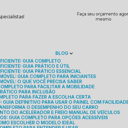
Faça seu orçamento ago
ecialistas!
mesmo
BLOG
EFICIENTE: GUIA COMPLETO
ICIENTE: GUIA PRÁTICO E ÚTIL
FICIENTE: GUIA PRÁTICO ESSENCIAL
MÓVEL: GUIA COMPLETO PARA INICIANTES
MÓVEL: O QUE VOCÊ PRECISA SABER
 COMPLETO PARA FACILITAR A MOBILIDADE
 PRÁTICO PARA INCLUSÃO
OMPLETO PARA FAZER A ESCOLHA CERTA
GUIA DEFINITIVO PARA USAR O PAINEL COM FACILIDAD
RANSFORMA O DESEMPENHO DO SEU CARRO
NTO DO ACELERADOR E FREIO MANUAL DE VEÍCULOS
ICOS: GUIA COMPLETO PARA OPÇÕES ACESSÍVEIS
COMO ESCOLHER O MODELO IDEAL
 COMPLETO PARA ENTENDER E USAR