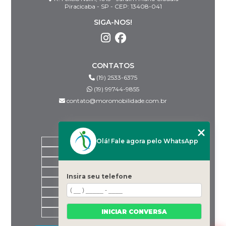
Piracicaba - SP - CEP: 13408-041
SIGA-NOS!
CONTATOS
(19) 2533-6375
(19) 99744-9855
contato@moromobilidade.com.br
MENU
Olá! Fale agora pelo WhatsApp
HOME
SOBRE NÓS
PRODUTOS
BLOG
Insira seu telefone
DESPACHANTES PARCEIROS
CONTATO
CATEGORIAS
INICIAR CONVERSA
MAPA DO SITE