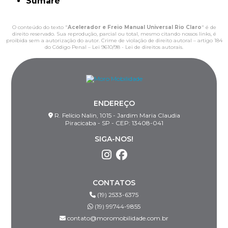
Sumaré
O conteúdo do texto "
Acelerador e Freio Manual Universal Rio Claro
" é de
direito reservado. Sua reprodução, parcial ou total, mesmo citando nossos links, é
proibida sem a autorização do autor. Crime de violação de direito autoral – artigo 184
do Código Penal –
Lei 9610/98 - Lei de direitos autorais
.
ENDEREÇO
R. Felício Nalin, 1015 - Jardim Maria Claudia
Piracicaba - SP - CEP: 13408-041
SIGA-NOS!
CONTATOS
(19) 2533-6375
(19) 99744-9855
contato@moromobilidade.com.br