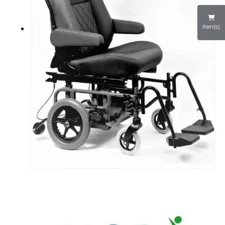
iten(s)