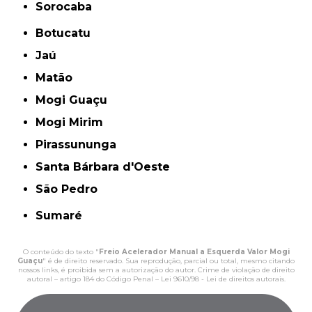
Sorocaba
Botucatu
Jaú
Matão
Mogi Guaçu
Mogi Mirim
Pirassununga
Santa Bárbara d'Oeste
São Pedro
Sumaré
O conteúdo do texto "
Freio Acelerador Manual a Esquerda Valor Mogi
Guaçu
" é de direito reservado. Sua reprodução, parcial ou total, mesmo citando
nossos links, é proibida sem a autorização do autor. Crime de violação de direito
autoral – artigo 184 do Código Penal –
Lei 9610/98 - Lei de direitos autorais
.