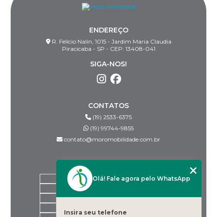
ENDEREÇO
R. Felício Nalin, 1015 - Jardim Maria Claudia
Piracicaba - SP - CEP: 13408-041
SIGA-NOS!
CONTATOS
(19) 2533-6375
(19) 99744-9855
contato@moromobilidade.com.br
MENU
Olá! Fale agora pelo WhatsApp
HOME
SOBRE NÓS
PRODUTOS
BLOG
Insira seu telefone