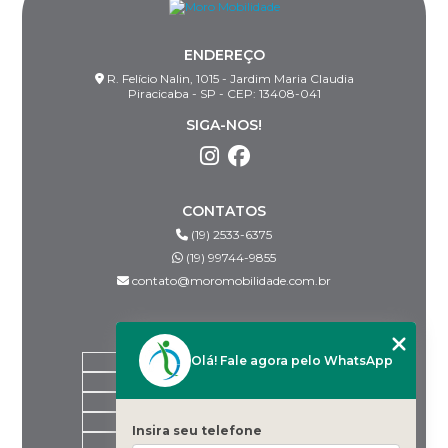
ENDEREÇO
R. Felício Nalin, 1015 - Jardim Maria Claudia
Piracicaba - SP - CEP: 13408-041
SIGA-NOS!
CONTATOS
(19) 2533-6375
(19) 99744-9855
contato@moromobilidade.com.br
MENU
Olá! Fale agora pelo WhatsApp
HOME
SOBRE NÓS
PRODUTOS
BLOG
Insira seu telefone
DESPACHANTES PARCEIROS