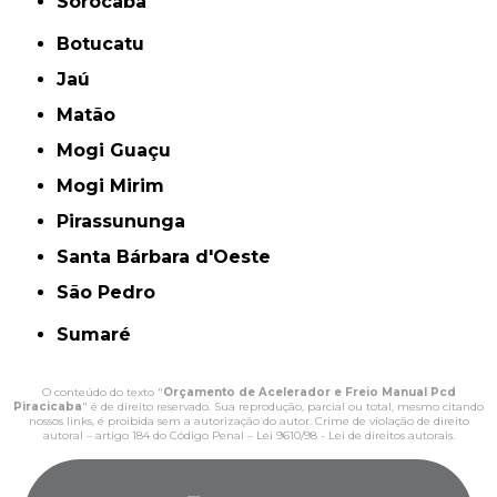
Sorocaba
Botucatu
Jaú
Matão
Mogi Guaçu
Mogi Mirim
Pirassununga
Santa Bárbara d'Oeste
São Pedro
Sumaré
O conteúdo do texto "
Orçamento de Acelerador e Freio Manual Pcd
Piracicaba
" é de direito reservado. Sua reprodução, parcial ou total, mesmo citando
nossos links, é proibida sem a autorização do autor. Crime de violação de direito
autoral – artigo 184 do Código Penal –
Lei 9610/98 - Lei de direitos autorais
.