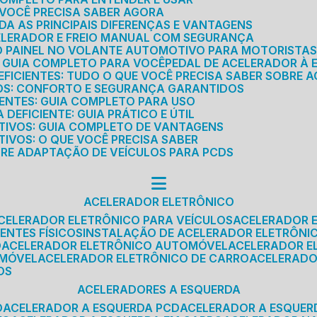
E VOCÊ PRECISA SABER AGORA
DA AS PRINCIPAIS DIFERENÇAS E VANTAGENS
ELERADOR E FREIO MANUAL COM SEGURANÇA
DO PAINEL NO VOLANTE AUTOMOTIVO PARA MOTORISTA
O GUIA COMPLETO PARA VOCÊ
PEDAL DE ACELERADOR À 
FICIENTES: TUDO O QUE VOCÊ PRECISA SABER SOBRE A
ROS: CONFORTO E SEGURANÇA GARANTIDOS
IENTES: GUIA COMPLETO PARA USO
DEFICIENTE: GUIA PRÁTICO E ÚTIL
TIVOS: GUIA COMPLETO DE VANTAGENS
IVOS: O QUE VOCÊ PRECISA SABER
BRE ADAPTAÇÃO DE VEÍCULOS PARA PCDS
ACELERADOR ELETRÔNICO
ACELERADOR ELETRÔNICO PARA VEÍCULOS
ACELERADOR 
ENTES FÍSICOS
INSTALAÇÃO DE ACELERADOR ELETRÔNI
O
ACELERADOR ELETRÔNICO AUTOMÓVEL
ACELERADOR E
OMÓVEL
ACELERADOR ELETRÔNICO DE CARRO
ACELERAD
OS
ACELERADORES A ESQUERDA
O
ACELERADOR A ESQUERDA PCD
ACELERADOR A ESQUE