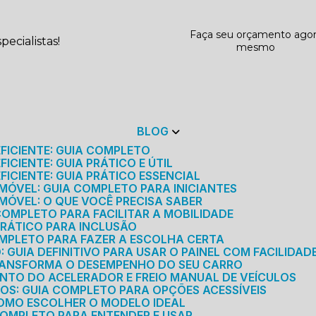
Faça seu orçamento ago
ecialistas!
mesmo
BLOG
EFICIENTE: GUIA COMPLETO
ICIENTE: GUIA PRÁTICO E ÚTIL
FICIENTE: GUIA PRÁTICO ESSENCIAL
MÓVEL: GUIA COMPLETO PARA INICIANTES
MÓVEL: O QUE VOCÊ PRECISA SABER
 COMPLETO PARA FACILITAR A MOBILIDADE
 PRÁTICO PARA INCLUSÃO
OMPLETO PARA FAZER A ESCOLHA CERTA
GUIA DEFINITIVO PARA USAR O PAINEL COM FACILIDAD
RANSFORMA O DESEMPENHO DO SEU CARRO
NTO DO ACELERADOR E FREIO MANUAL DE VEÍCULOS
ICOS: GUIA COMPLETO PARA OPÇÕES ACESSÍVEIS
COMO ESCOLHER O MODELO IDEAL
 COMPLETO PARA ENTENDER E USAR