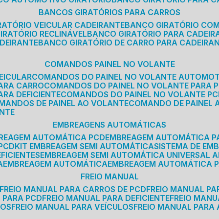
BANCOS GIRATÓRIOS PARA CARROS
IRATÓRIO VEICULAR CADEIRANTE
BANCO GIRATÓRIO CO
GIRATÓRIO RECLINÁVEL
BANCO GIRATÓRIO PARA CADEIR
ADEIRANTE
BANCO GIRATÓRIO DE CARRO PARA CADEIRA
COMANDOS PAINEL NO VOLANTE
EICULAR
COMANDOS DO PAINEL NO VOLANTE AUTOMO
PARA CARRO
COMANDOS DO PAINEL NO VOLANTE PARA 
ARA DEFICIENTE
COMANDOS DO PAINEL NO VOLANTE P
OMANDOS DE PAINEL AO VOLANTE
COMANDO DE PAINEL
ANTE
EMBREAGENS AUTOMÁTICAS
BREAGEM AUTOMÁTICA PCD
EMBREAGEM AUTOMÁTICA P
 PCD
KIT EMBREAGEM SEMI AUTOMÁTICA
SISTEMA DE E
FICIENTES
EMBREAGEM SEMI AUTOMÁTICA UNIVERSAL A
A
EMBREAGEM AUTOMÁTICA
EMBREAGEM AUTOMÁTICA P
FREIO MANUAL
FREIO MANUAL PARA CARROS DE PCD
FREIO MANUAL PA
L PARA PCD
FREIO MANUAL PARA DEFICIENTE
FREIO MAN
COS
FREIO MANUAL PARA VEÍCULOS
FREIO MANUAL PARA