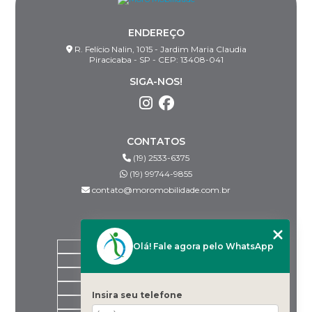
ENDEREÇO
R. Felício Nalin, 1015 - Jardim Maria Claudia
Piracicaba - SP - CEP: 13408-041
SIGA-NOS!
CONTATOS
(19) 2533-6375
(19) 99744-9855
contato@moromobilidade.com.br
MENU
Olá! Fale agora pelo WhatsApp
HOME
SOBRE NÓS
PRODUTOS
BLOG
Insira seu telefone
DESPACHANTES PARCEIROS