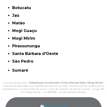
Botucatu
Jaú
Matão
Mogi Guaçu
Mogi Mirim
Pirassununga
Santa Bárbara d'Oeste
São Pedro
Sumaré
O conteúdo do texto "
Adaptação Acelerador Freio Manual Valor Mogi Mirim
"
é de direito reservado. Sua reprodução, parcial ou total, mesmo citando nossos links, é
proibida sem a autorização do autor. Crime de violação de direito autoral – artigo 184
do Código Penal –
Lei 9610/98 - Lei de direitos autorais
.