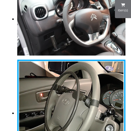
iten(s)