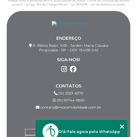
nossos links, é proibida sem a autorização do autor. Crime de violação de direito
autoral – artigo 184 do Código Penal –
Lei 9610/98 - Lei de direitos autorais
.
ENDEREÇO
R. Felício Nalin, 1015 - Jardim Maria Claudia
Piracicaba - SP - CEP: 13408-041
SIGA-NOS!
CONTATOS
(19) 2533-6375
(19) 99744-9855
contato@moromobilidade.com.br
MENU
Olá! Fale agora pelo WhatsApp
HOME