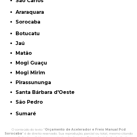
São Carlos
Araraquara
Sorocaba
Botucatu
Jaú
Matão
Mogi Guaçu
Mogi Mirim
Pirassununga
Santa Bárbara d'Oeste
São Pedro
Sumaré
O conteúdo do texto "
Orçamento de Acelerador e Freio Manual Pcd
Sorocaba
" é de direito reservado. Sua reprodução, parcial ou total, mesmo citando