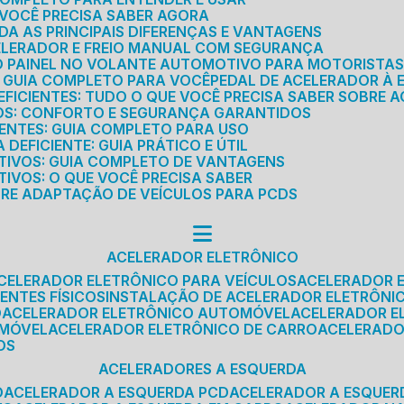
E VOCÊ PRECISA SABER AGORA
DA AS PRINCIPAIS DIFERENÇAS E VANTAGENS
ELERADOR E FREIO MANUAL COM SEGURANÇA
DO PAINEL NO VOLANTE AUTOMOTIVO PARA MOTORISTA
O GUIA COMPLETO PARA VOCÊ
PEDAL DE ACELERADOR À 
FICIENTES: TUDO O QUE VOCÊ PRECISA SABER SOBRE A
ROS: CONFORTO E SEGURANÇA GARANTIDOS
IENTES: GUIA COMPLETO PARA USO
DEFICIENTE: GUIA PRÁTICO E ÚTIL
TIVOS: GUIA COMPLETO DE VANTAGENS
IVOS: O QUE VOCÊ PRECISA SABER
BRE ADAPTAÇÃO DE VEÍCULOS PARA PCDS
ACELERADOR ELETRÔNICO
ACELERADOR ELETRÔNICO PARA VEÍCULOS
ACELERADOR 
ENTES FÍSICOS
INSTALAÇÃO DE ACELERADOR ELETRÔNI
O
ACELERADOR ELETRÔNICO AUTOMÓVEL
ACELERADOR E
OMÓVEL
ACELERADOR ELETRÔNICO DE CARRO
ACELERAD
OS
ACELERADORES A ESQUERDA
O
ACELERADOR A ESQUERDA PCD
ACELERADOR A ESQUE