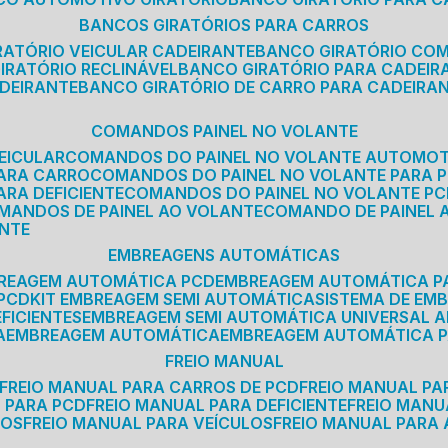
BANCOS GIRATÓRIOS PARA CARROS
IRATÓRIO VEICULAR CADEIRANTE
BANCO GIRATÓRIO CO
GIRATÓRIO RECLINÁVEL
BANCO GIRATÓRIO PARA CADEIR
ADEIRANTE
BANCO GIRATÓRIO DE CARRO PARA CADEIRA
COMANDOS PAINEL NO VOLANTE
EICULAR
COMANDOS DO PAINEL NO VOLANTE AUTOMO
PARA CARRO
COMANDOS DO PAINEL NO VOLANTE PARA 
ARA DEFICIENTE
COMANDOS DO PAINEL NO VOLANTE P
OMANDOS DE PAINEL AO VOLANTE
COMANDO DE PAINEL
ANTE
EMBREAGENS AUTOMÁTICAS
BREAGEM AUTOMÁTICA PCD
EMBREAGEM AUTOMÁTICA P
 PCD
KIT EMBREAGEM SEMI AUTOMÁTICA
SISTEMA DE E
FICIENTES
EMBREAGEM SEMI AUTOMÁTICA UNIVERSAL A
A
EMBREAGEM AUTOMÁTICA
EMBREAGEM AUTOMÁTICA P
FREIO MANUAL
FREIO MANUAL PARA CARROS DE PCD
FREIO MANUAL PA
L PARA PCD
FREIO MANUAL PARA DEFICIENTE
FREIO MAN
COS
FREIO MANUAL PARA VEÍCULOS
FREIO MANUAL PARA