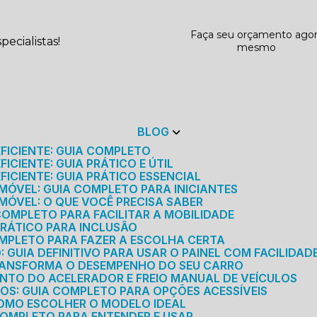
Faça seu orçamento ago
ecialistas!
mesmo
BLOG
EFICIENTE: GUIA COMPLETO
ICIENTE: GUIA PRÁTICO E ÚTIL
FICIENTE: GUIA PRÁTICO ESSENCIAL
MÓVEL: GUIA COMPLETO PARA INICIANTES
MÓVEL: O QUE VOCÊ PRECISA SABER
 COMPLETO PARA FACILITAR A MOBILIDADE
 PRÁTICO PARA INCLUSÃO
OMPLETO PARA FAZER A ESCOLHA CERTA
GUIA DEFINITIVO PARA USAR O PAINEL COM FACILIDAD
RANSFORMA O DESEMPENHO DO SEU CARRO
NTO DO ACELERADOR E FREIO MANUAL DE VEÍCULOS
ICOS: GUIA COMPLETO PARA OPÇÕES ACESSÍVEIS
COMO ESCOLHER O MODELO IDEAL
 COMPLETO PARA ENTENDER E USAR