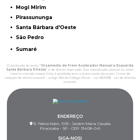
Mogi Mirim
Pirassununga
Santa Bárbara d'Oeste
São Pedro
Sumaré
O conteúdo do texto "
Orçamento de Freio Acelerador Manual a Esquerda
Santa Bárbara DOeste
" é de direito reservado. Sua reprodução, parcial ou total,
mesmo citando nossos links, é proibida sem a autorização do autor. Crime de
violação de direito autoral – artigo 184 do Código Penal –
Lei 9610/98 - Lei de direitos
autorais
.
ENDEREÇO
R. Felício Nalin, 1015 - Jardim Maria Claudia
Piracicaba - SP - CEP: 13408-041
SIGA-NOS!