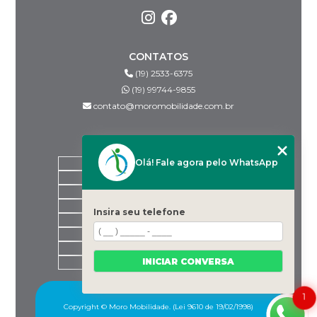
CONTATOS
(19) 2533-6375
(19) 99744-9855
contato@moromobilidade.com.br
MENU
Olá! Fale agora pelo WhatsApp
HOME
SOBRE NÓS
PRODUTOS
BLOG
Insira seu telefone
DESPACHANTES PARCEIROS
CONTATO
CATEGORIAS
INICIAR CONVERSA
MAPA DO SITE
1
Copyright © Moro Mobilidade. (Lei 9610 de 19/02/1998)