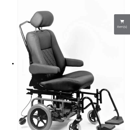
iten(s)