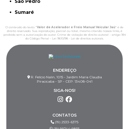
São Pedro
Sumaré
O conteúdo do texto "
Valor de Acelerador e Freio Manual Veicular Jaú
" é de
direito reservado. Sua reprodução, parcial ou total, mesmo citando nossos links, é
proibida sem a autorização do autor. Crime de violação de direito autoral – artigo 184
do Código Penal –
Lei 9610/98 - Lei de direitos autorais
.
ENDEREÇO
R. Felício Nalin, 1015 - Jardim Maria Claudia
Piracicaba - SP - CEP: 13408-041
SIGA-NOS!
CONTATOS
(19) 2533-6375
(19) 99744-9855