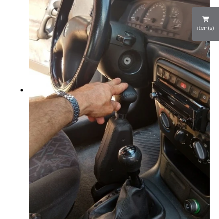
iten(s)