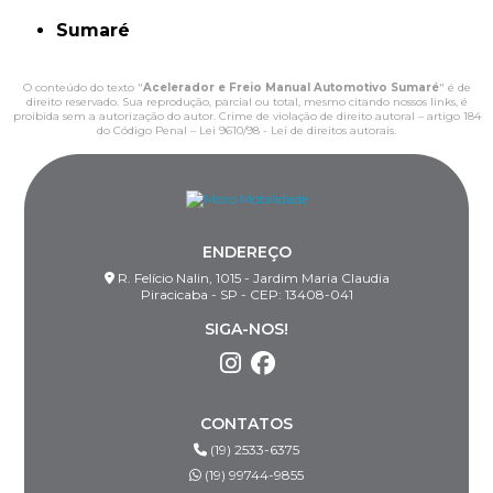
Sumaré
O conteúdo do texto "
Acelerador e Freio Manual Automotivo Sumaré
" é de
direito reservado. Sua reprodução, parcial ou total, mesmo citando nossos links, é
proibida sem a autorização do autor. Crime de violação de direito autoral – artigo 184
do Código Penal –
Lei 9610/98 - Lei de direitos autorais
.
ENDEREÇO
R. Felício Nalin, 1015 - Jardim Maria Claudia
Piracicaba - SP - CEP: 13408-041
SIGA-NOS!
CONTATOS
(19) 2533-6375
(19) 99744-9855