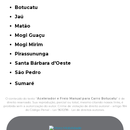
Botucatu
Jaú
Matão
Mogi Guaçu
Mogi Mirim
Pirassununga
Santa Bárbara d'Oeste
São Pedro
Sumaré
O conteúdo do texto "
Acelerador e Freio Manual para Carro Botucatu
" é de
direito reservado. Sua reprodução, parcial ou total, mesmo citando nossos links, é
proibida sem a autorização do autor. Crime de violação de direito autoral – artigo 184
do Código Penal –
Lei 9610/98 - Lei de direitos autorais
.