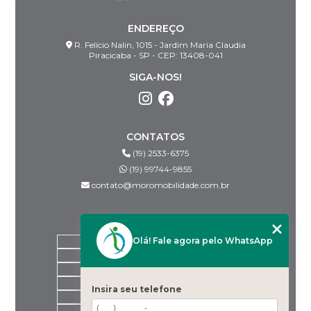
ENDEREÇO
R. Felício Nalin, 1015 - Jardim Maria Claudia
Piracicaba - SP - CEP: 13408-041
SIGA-NOS!
CONTATOS
(19) 2533-6375
(19) 99744-9855
contato@moromobilidade.com.br
MENU
Olá! Fale agora pelo WhatsApp
HOME
SOBRE NÓS
PRODUTOS
BLOG
Insira seu telefone
DESPACHANTES PARCEIROS
CONTATO