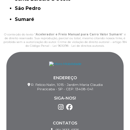
São Pedro
Sumaré
O conteúdo do texto "
Acelerador e Freio Manual para Carro Valor Sumaré
" é
de direito reservado. Sua reprodução, parcial ou total, mesmo citando nossos links, é
proibida sem a autorização do autor. Crime de violação de direito autoral – artigo 184
do Código Penal –
Lei 9610/98 - Lei de direitos autorais
.
ENDEREÇO
R. Felício Nalin, 1015 - Jardim Maria Claudia
Piracicaba - SP - CEP: 13408-041
SIGA-NOS!
CONTATOS
(19) 2533-6375