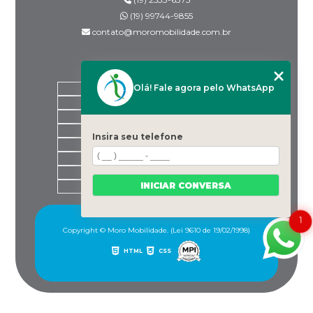
(19) 99744-9855
contato@moromobilidade.com.br
MENU
Olá! Fale agora pelo WhatsApp
HOME
SOBRE NÓS
PRODUTOS
BLOG
Insira seu telefone
DESPACHANTES PARCEIROS
CONTATO
CATEGORIAS
INICIAR CONVERSA
MAPA DO SITE
1
Copyright © Moro Mobilidade. (Lei 9610 de 19/02/1998)
HTML
CSS