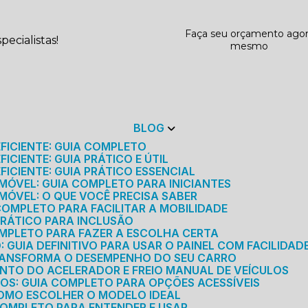
Faça seu orçamento ago
ecialistas!
mesmo
BLOG
EFICIENTE: GUIA COMPLETO
ICIENTE: GUIA PRÁTICO E ÚTIL
FICIENTE: GUIA PRÁTICO ESSENCIAL
MÓVEL: GUIA COMPLETO PARA INICIANTES
MÓVEL: O QUE VOCÊ PRECISA SABER
 COMPLETO PARA FACILITAR A MOBILIDADE
 PRÁTICO PARA INCLUSÃO
OMPLETO PARA FAZER A ESCOLHA CERTA
GUIA DEFINITIVO PARA USAR O PAINEL COM FACILIDAD
RANSFORMA O DESEMPENHO DO SEU CARRO
NTO DO ACELERADOR E FREIO MANUAL DE VEÍCULOS
ICOS: GUIA COMPLETO PARA OPÇÕES ACESSÍVEIS
COMO ESCOLHER O MODELO IDEAL
 COMPLETO PARA ENTENDER E USAR