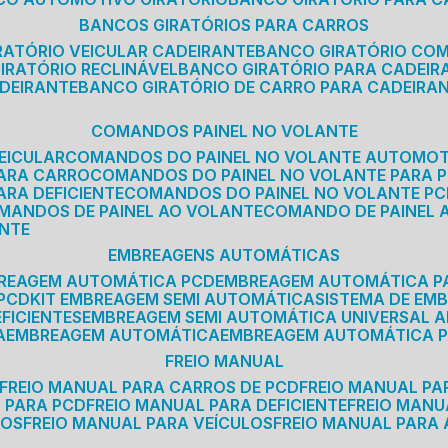
BANCOS GIRATÓRIOS PARA CARROS
IRATÓRIO VEICULAR CADEIRANTE
BANCO GIRATÓRIO CO
GIRATÓRIO RECLINÁVEL
BANCO GIRATÓRIO PARA CADEIR
ADEIRANTE
BANCO GIRATÓRIO DE CARRO PARA CADEIRA
COMANDOS PAINEL NO VOLANTE
EICULAR
COMANDOS DO PAINEL NO VOLANTE AUTOMO
PARA CARRO
COMANDOS DO PAINEL NO VOLANTE PARA 
ARA DEFICIENTE
COMANDOS DO PAINEL NO VOLANTE P
OMANDOS DE PAINEL AO VOLANTE
COMANDO DE PAINEL
ANTE
EMBREAGENS AUTOMÁTICAS
BREAGEM AUTOMÁTICA PCD
EMBREAGEM AUTOMÁTICA P
 PCD
KIT EMBREAGEM SEMI AUTOMÁTICA
SISTEMA DE E
FICIENTES
EMBREAGEM SEMI AUTOMÁTICA UNIVERSAL A
A
EMBREAGEM AUTOMÁTICA
EMBREAGEM AUTOMÁTICA P
FREIO MANUAL
FREIO MANUAL PARA CARROS DE PCD
FREIO MANUAL PA
L PARA PCD
FREIO MANUAL PARA DEFICIENTE
FREIO MAN
COS
FREIO MANUAL PARA VEÍCULOS
FREIO MANUAL PARA