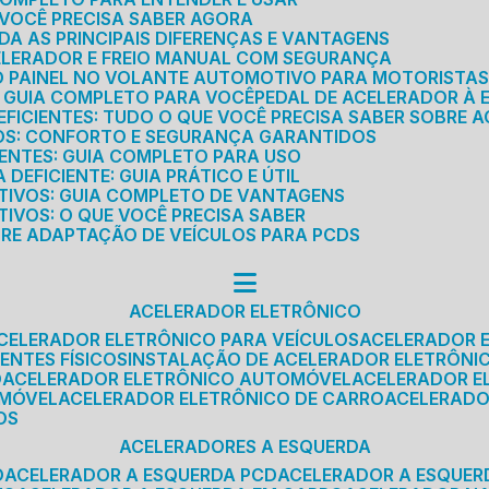
E VOCÊ PRECISA SABER AGORA
DA AS PRINCIPAIS DIFERENÇAS E VANTAGENS
ELERADOR E FREIO MANUAL COM SEGURANÇA
DO PAINEL NO VOLANTE AUTOMOTIVO PARA MOTORISTA
O GUIA COMPLETO PARA VOCÊ
PEDAL DE ACELERADOR À 
FICIENTES: TUDO O QUE VOCÊ PRECISA SABER SOBRE A
ROS: CONFORTO E SEGURANÇA GARANTIDOS
IENTES: GUIA COMPLETO PARA USO
DEFICIENTE: GUIA PRÁTICO E ÚTIL
TIVOS: GUIA COMPLETO DE VANTAGENS
IVOS: O QUE VOCÊ PRECISA SABER
BRE ADAPTAÇÃO DE VEÍCULOS PARA PCDS
ACELERADOR ELETRÔNICO
ACELERADOR ELETRÔNICO PARA VEÍCULOS
ACELERADOR 
ENTES FÍSICOS
INSTALAÇÃO DE ACELERADOR ELETRÔNI
O
ACELERADOR ELETRÔNICO AUTOMÓVEL
ACELERADOR E
OMÓVEL
ACELERADOR ELETRÔNICO DE CARRO
ACELERAD
OS
ACELERADORES A ESQUERDA
O
ACELERADOR A ESQUERDA PCD
ACELERADOR A ESQUE