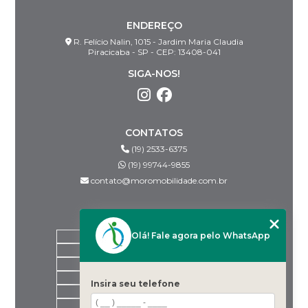
ENDEREÇO
R. Felício Nalin, 1015 - Jardim Maria Claudia
Piracicaba - SP - CEP: 13408-041
SIGA-NOS!
CONTATOS
(19) 2533-6375
(19) 99744-9855
contato@moromobilidade.com.br
MENU
Olá! Fale agora pelo WhatsApp
HOME
SOBRE NÓS
PRODUTOS
BLOG
Insira seu telefone
DESPACHANTES PARCEIROS
CONTATO