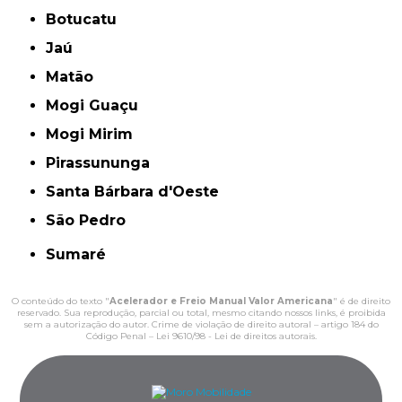
Botucatu
Jaú
Matão
Mogi Guaçu
Mogi Mirim
Pirassununga
Santa Bárbara d'Oeste
São Pedro
Sumaré
O conteúdo do texto "
Acelerador e Freio Manual Valor Americana
" é de direito
reservado. Sua reprodução, parcial ou total, mesmo citando nossos links, é proibida
sem a autorização do autor. Crime de violação de direito autoral – artigo 184 do
Código Penal –
Lei 9610/98 - Lei de direitos autorais
.