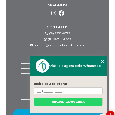
SIGA-NOS!
CONTATOS
(19) 2533-6375
(19) 99744-9855
contato@moromobilidade.com.br
MENU
Olá! Fale agora pelo WhatsApp
HOME
SOBRE NÓS
PRODUTOS
BLOG
Insira seu telefone
DESPACHANTES PARCEIROS
CONTATO
CATEGORIAS
INICIAR CONVERSA
MAPA DO SITE
1