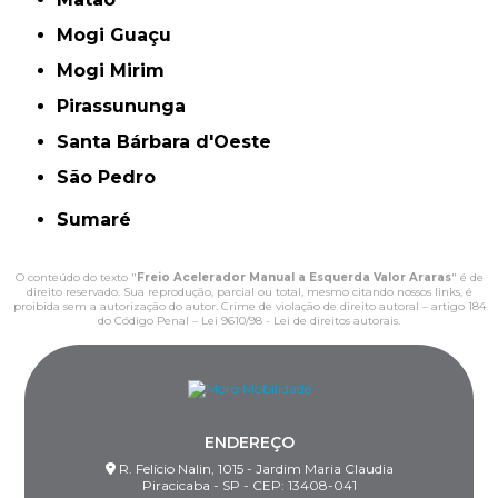
Mogi Guaçu
Mogi Mirim
Pirassununga
Santa Bárbara d'Oeste
São Pedro
Sumaré
O conteúdo do texto "
Freio Acelerador Manual a Esquerda Valor Araras
" é de
direito reservado. Sua reprodução, parcial ou total, mesmo citando nossos links, é
proibida sem a autorização do autor. Crime de violação de direito autoral – artigo 184
do Código Penal –
Lei 9610/98 - Lei de direitos autorais
.
ENDEREÇO
R. Felício Nalin, 1015 - Jardim Maria Claudia
Piracicaba - SP - CEP: 13408-041