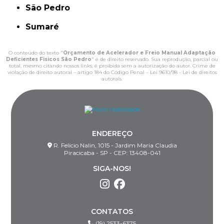
São Pedro
Sumaré
O conteúdo do texto "
Orçamento de Acelerador e Freio Manual Adaptação
Deficientes Fisicos São Pedro
" é de direito reservado. Sua reprodução, parcial ou
total, mesmo citando nossos links, é proibida sem a autorização do autor. Crime de
violação de direito autoral – artigo 184 do Código Penal –
Lei 9610/98 - Lei de direitos
autorais
.
ENDEREÇO
R. Felício Nalin, 1015 - Jardim Maria Claudia
Piracicaba - SP - CEP: 13408-041
SIGA-NOS!
CONTATOS
(19) 2533-6375