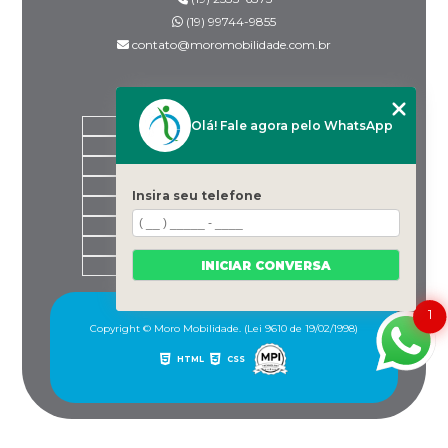
(19) 99744-9855
contato@moromobilidade.com.br
MENU
Olá! Fale agora pelo WhatsApp
HOME
SOBRE NÓS
PRODUTOS
BLOG
Insira seu telefone
DESPACHANTES PARCEIROS
CONTATO
CATEGORIAS
INICIAR CONVERSA
MAPA DO SITE
1
Copyright © Moro Mobilidade. (Lei 9610 de 19/02/1998)
HTML
CSS