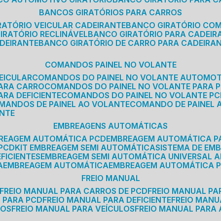
BANCOS GIRATÓRIOS PARA CARROS
IRATÓRIO VEICULAR CADEIRANTE
BANCO GIRATÓRIO CO
GIRATÓRIO RECLINÁVEL
BANCO GIRATÓRIO PARA CADEIR
ADEIRANTE
BANCO GIRATÓRIO DE CARRO PARA CADEIRA
COMANDOS PAINEL NO VOLANTE
EICULAR
COMANDOS DO PAINEL NO VOLANTE AUTOMO
PARA CARRO
COMANDOS DO PAINEL NO VOLANTE PARA 
ARA DEFICIENTE
COMANDOS DO PAINEL NO VOLANTE P
OMANDOS DE PAINEL AO VOLANTE
COMANDO DE PAINEL
ANTE
EMBREAGENS AUTOMÁTICAS
BREAGEM AUTOMÁTICA PCD
EMBREAGEM AUTOMÁTICA P
 PCD
KIT EMBREAGEM SEMI AUTOMÁTICA
SISTEMA DE E
FICIENTES
EMBREAGEM SEMI AUTOMÁTICA UNIVERSAL A
A
EMBREAGEM AUTOMÁTICA
EMBREAGEM AUTOMÁTICA P
FREIO MANUAL
FREIO MANUAL PARA CARROS DE PCD
FREIO MANUAL PA
L PARA PCD
FREIO MANUAL PARA DEFICIENTE
FREIO MAN
COS
FREIO MANUAL PARA VEÍCULOS
FREIO MANUAL PARA