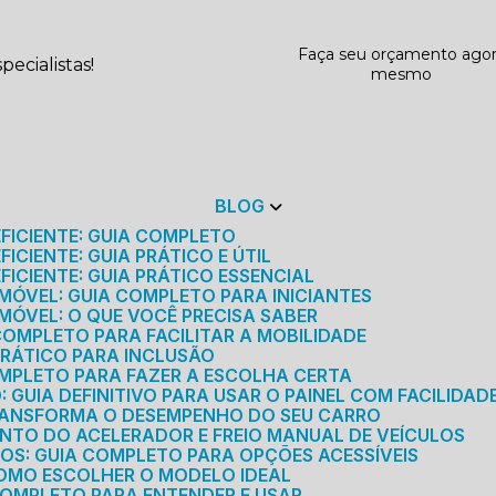
Faça seu orçamento ago
ecialistas!
mesmo
BLOG
EFICIENTE: GUIA COMPLETO
ICIENTE: GUIA PRÁTICO E ÚTIL
FICIENTE: GUIA PRÁTICO ESSENCIAL
MÓVEL: GUIA COMPLETO PARA INICIANTES
MÓVEL: O QUE VOCÊ PRECISA SABER
 COMPLETO PARA FACILITAR A MOBILIDADE
 PRÁTICO PARA INCLUSÃO
OMPLETO PARA FAZER A ESCOLHA CERTA
GUIA DEFINITIVO PARA USAR O PAINEL COM FACILIDAD
RANSFORMA O DESEMPENHO DO SEU CARRO
NTO DO ACELERADOR E FREIO MANUAL DE VEÍCULOS
ICOS: GUIA COMPLETO PARA OPÇÕES ACESSÍVEIS
COMO ESCOLHER O MODELO IDEAL
 COMPLETO PARA ENTENDER E USAR