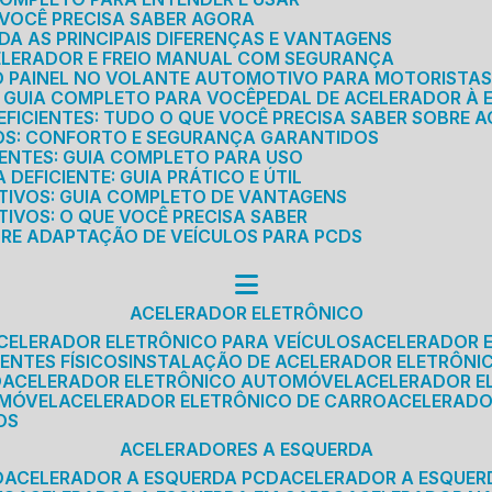
E VOCÊ PRECISA SABER AGORA
DA AS PRINCIPAIS DIFERENÇAS E VANTAGENS
ELERADOR E FREIO MANUAL COM SEGURANÇA
DO PAINEL NO VOLANTE AUTOMOTIVO PARA MOTORISTA
O GUIA COMPLETO PARA VOCÊ
PEDAL DE ACELERADOR À 
FICIENTES: TUDO O QUE VOCÊ PRECISA SABER SOBRE A
ROS: CONFORTO E SEGURANÇA GARANTIDOS
IENTES: GUIA COMPLETO PARA USO
DEFICIENTE: GUIA PRÁTICO E ÚTIL
TIVOS: GUIA COMPLETO DE VANTAGENS
IVOS: O QUE VOCÊ PRECISA SABER
BRE ADAPTAÇÃO DE VEÍCULOS PARA PCDS
ACELERADOR ELETRÔNICO
ACELERADOR ELETRÔNICO PARA VEÍCULOS
ACELERADOR 
ENTES FÍSICOS
INSTALAÇÃO DE ACELERADOR ELETRÔNI
O
ACELERADOR ELETRÔNICO AUTOMÓVEL
ACELERADOR E
OMÓVEL
ACELERADOR ELETRÔNICO DE CARRO
ACELERAD
OS
ACELERADORES A ESQUERDA
O
ACELERADOR A ESQUERDA PCD
ACELERADOR A ESQUE