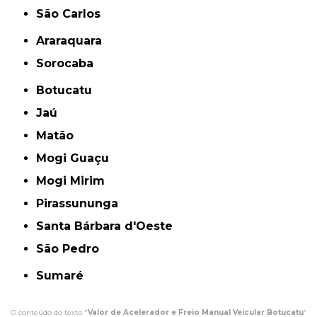
São Carlos
Araraquara
Sorocaba
Botucatu
Jaú
Matão
Mogi Guaçu
Mogi Mirim
Pirassununga
Santa Bárbara d'Oeste
São Pedro
Sumaré
O conteúdo do texto "
Valor de Acelerador e Freio Manual Veicular Botucatu
"