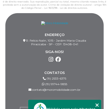
é de direito reservado. Sua reprodução, parcial ou total, mesmo citando nossos links, é
proibida sem a autorização do autor. Crime de violação de direito autoral – artigo 184
do Código Penal –
Lei 9610/98 - Lei de direitos autorais
.
ENDEREÇO
R. Felício Nalin, 1015 - Jardim Maria Claudia
Piracicaba - SP - CEP: 13408-041
SIGA-NOS!
CONTATOS
(19) 2533-6375
(19) 99744-9855
contato@moromobilidade.com.br
MENU