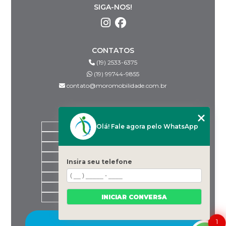
SIGA-NOS!
CONTATOS
(19) 2533-6375
(19) 99744-9855
contato@moromobilidade.com.br
MENU
Olá! Fale agora pelo WhatsApp
HOME
SOBRE NÓS
PRODUTOS
BLOG
Insira seu telefone
DESPACHANTES PARCEIROS
CONTATO
CATEGORIAS
INICIAR CONVERSA
MAPA DO SITE
1