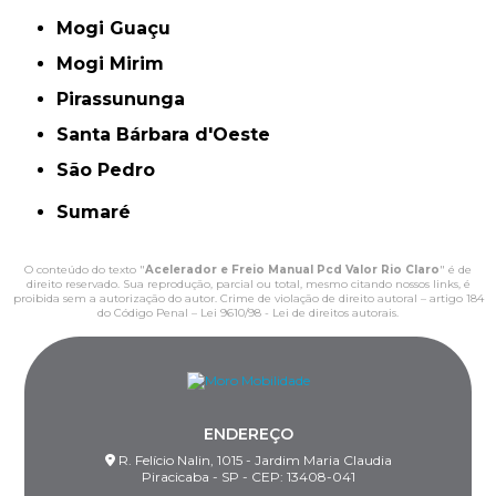
Mogi Guaçu
Mogi Mirim
Pirassununga
Santa Bárbara d'Oeste
São Pedro
Sumaré
O conteúdo do texto "
Acelerador e Freio Manual Pcd Valor Rio Claro
" é de
direito reservado. Sua reprodução, parcial ou total, mesmo citando nossos links, é
proibida sem a autorização do autor. Crime de violação de direito autoral – artigo 184
do Código Penal –
Lei 9610/98 - Lei de direitos autorais
.
ENDEREÇO
R. Felício Nalin, 1015 - Jardim Maria Claudia
Piracicaba - SP - CEP: 13408-041