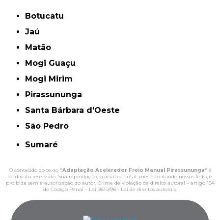
Botucatu
Jaú
Matão
Mogi Guaçu
Mogi Mirim
Pirassununga
Santa Bárbara d'Oeste
São Pedro
Sumaré
O conteúdo do texto "
Adaptação Acelerador Freio Manual Pirassununga
" é
de direito reservado. Sua reprodução, parcial ou total, mesmo citando nossos links, é
proibida sem a autorização do autor. Crime de violação de direito autoral – artigo 184
do Código Penal –
Lei 9610/98 - Lei de direitos autorais
.