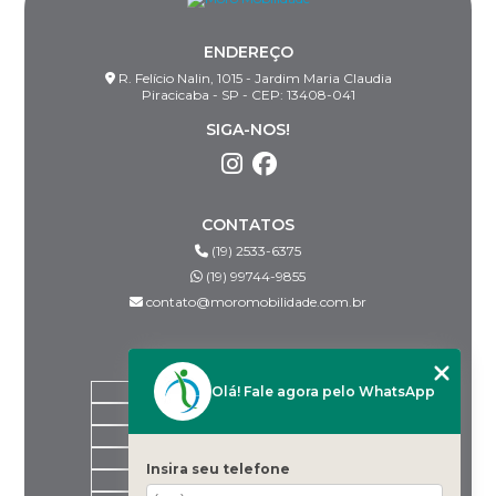
ENDEREÇO
R. Felício Nalin, 1015 - Jardim Maria Claudia
Piracicaba - SP - CEP: 13408-041
SIGA-NOS!
CONTATOS
(19) 2533-6375
(19) 99744-9855
contato@moromobilidade.com.br
MENU
Olá! Fale agora pelo WhatsApp
HOME
SOBRE NÓS
PRODUTOS
BLOG
Insira seu telefone
DESPACHANTES PARCEIROS