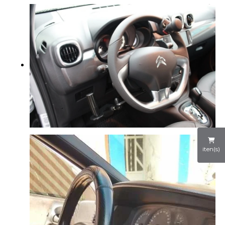
iten(s)