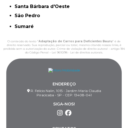
Santa Bárbara d'Oeste
São Pedro
Sumaré
O conteúdo do texto "
Adaptação de Carros para Deficientes Bauru
" é de
direito reservado. Sua reprodução, parcial ou total, mesmo citando nossos links, é
proibida sem a autorização do autor. Crime de violação de direito autoral – artigo 184
do Código Penal –
Lei 9610/98 - Lei de direitos autorais
.
ENDEREÇO
R. Felício Nalin, 1015 - Jardim Maria Claudia
Piracicaba - SP - CEP: 13408-041
SIGA-NOS!