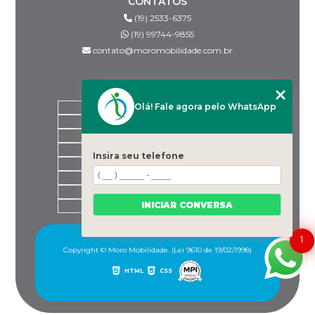
CONTATOS
(19) 2533-6375
(19) 99744-9855
contato@moromobilidade.com.br
MENU
Olá! Fale agora pelo WhatsApp
HOME
SOBRE NÓS
PRODUTOS
BLOG
Insira seu telefone
DESPACHANTES PARCEIROS
CONTATO
CATEGORIAS
INICIAR CONVERSA
MAPA DO SITE
1
Copyright © Moro Mobilidade. (Lei 9610 de 19/02/1998)
HTML
CSS