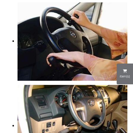
iten(s)