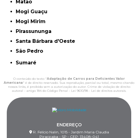
Matão
Mogi Guaçu
Mogi Mirim
Pirassununga
Santa Bárbara d'Oeste
São Pedro
Sumaré
O conteúdo do texto "
Adaptação de Carros para Deficientes Valor
Americana
" é de direito reservado. Sua reprodução, parcial ou total, mesmo citando
nossos links, é proibida sem a autorização do autor. Crime de violação de direito
autoral – artigo 184 do Código Penal –
Lei 9610/98 - Lei de direitos autorais
.
ENDEREÇO
R. Felício Nalin, 1015 - Jardim Maria Claudia
Piracicaba - SP - CEP: 13408-041