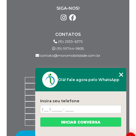
SIGA-NOS!
CONTATOS
(19) 2533-6375
(19) 99744-9855
contato@moromobilidade.com.br
MENU
Olá! Fale agora pelo WhatsApp
HOME
SOBRE NÓS
PRODUTOS
BLOG
Insira seu telefone
DESPACHANTES PARCEIROS
CONTATO
CATEGORIAS
INICIAR CONVERSA
MAPA DO SITE