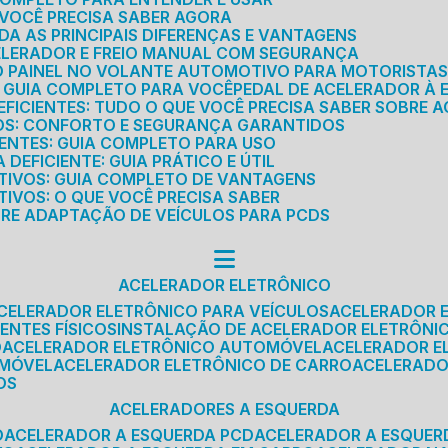
E VOCÊ PRECISA SABER AGORA
DA AS PRINCIPAIS DIFERENÇAS E VANTAGENS
ELERADOR E FREIO MANUAL COM SEGURANÇA
DO PAINEL NO VOLANTE AUTOMOTIVO PARA MOTORISTA
O GUIA COMPLETO PARA VOCÊ
PEDAL DE ACELERADOR À 
FICIENTES: TUDO O QUE VOCÊ PRECISA SABER SOBRE A
ROS: CONFORTO E SEGURANÇA GARANTIDOS
IENTES: GUIA COMPLETO PARA USO
DEFICIENTE: GUIA PRÁTICO E ÚTIL
TIVOS: GUIA COMPLETO DE VANTAGENS
IVOS: O QUE VOCÊ PRECISA SABER
BRE ADAPTAÇÃO DE VEÍCULOS PARA PCDS
ACELERADOR ELETRÔNICO
ACELERADOR ELETRÔNICO PARA VEÍCULOS
ACELERADOR 
ENTES FÍSICOS
INSTALAÇÃO DE ACELERADOR ELETRÔNI
O
ACELERADOR ELETRÔNICO AUTOMÓVEL
ACELERADOR E
OMÓVEL
ACELERADOR ELETRÔNICO DE CARRO
ACELERAD
OS
ACELERADORES A ESQUERDA
O
ACELERADOR A ESQUERDA PCD
ACELERADOR A ESQUE