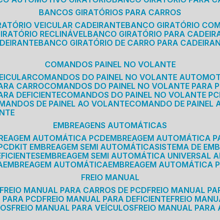
BANCOS GIRATÓRIOS PARA CARROS
IRATÓRIO VEICULAR CADEIRANTE
BANCO GIRATÓRIO CO
GIRATÓRIO RECLINÁVEL
BANCO GIRATÓRIO PARA CADEIR
ADEIRANTE
BANCO GIRATÓRIO DE CARRO PARA CADEIRA
COMANDOS PAINEL NO VOLANTE
EICULAR
COMANDOS DO PAINEL NO VOLANTE AUTOMO
PARA CARRO
COMANDOS DO PAINEL NO VOLANTE PARA 
ARA DEFICIENTE
COMANDOS DO PAINEL NO VOLANTE P
OMANDOS DE PAINEL AO VOLANTE
COMANDO DE PAINEL
ANTE
EMBREAGENS AUTOMÁTICAS
BREAGEM AUTOMÁTICA PCD
EMBREAGEM AUTOMÁTICA P
 PCD
KIT EMBREAGEM SEMI AUTOMÁTICA
SISTEMA DE E
FICIENTES
EMBREAGEM SEMI AUTOMÁTICA UNIVERSAL A
A
EMBREAGEM AUTOMÁTICA
EMBREAGEM AUTOMÁTICA P
FREIO MANUAL
FREIO MANUAL PARA CARROS DE PCD
FREIO MANUAL PA
L PARA PCD
FREIO MANUAL PARA DEFICIENTE
FREIO MAN
COS
FREIO MANUAL PARA VEÍCULOS
FREIO MANUAL PARA