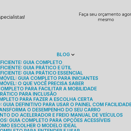
Faça seu orçamento ago
ecialistas!
mesmo
BLOG
EFICIENTE: GUIA COMPLETO
ICIENTE: GUIA PRÁTICO E ÚTIL
FICIENTE: GUIA PRÁTICO ESSENCIAL
MÓVEL: GUIA COMPLETO PARA INICIANTES
MÓVEL: O QUE VOCÊ PRECISA SABER
 COMPLETO PARA FACILITAR A MOBILIDADE
 PRÁTICO PARA INCLUSÃO
OMPLETO PARA FAZER A ESCOLHA CERTA
GUIA DEFINITIVO PARA USAR O PAINEL COM FACILIDAD
RANSFORMA O DESEMPENHO DO SEU CARRO
NTO DO ACELERADOR E FREIO MANUAL DE VEÍCULOS
ICOS: GUIA COMPLETO PARA OPÇÕES ACESSÍVEIS
COMO ESCOLHER O MODELO IDEAL
 COMPLETO PARA ENTENDER E USAR