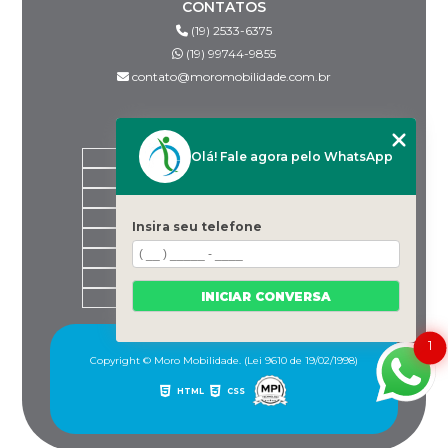
CONTATOS
(19) 2533-6375
(19) 99744-9855
contato@moromobilidade.com.br
MENU
Olá! Fale agora pelo WhatsApp
HOME
SOBRE NÓS
PRODUTOS
BLOG
Insira seu telefone
DESPACHANTES PARCEIROS
CONTATO
CATEGORIAS
INICIAR CONVERSA
MAPA DO SITE
1
Copyright © Moro Mobilidade. (Lei 9610 de 19/02/1998)
HTML
CSS