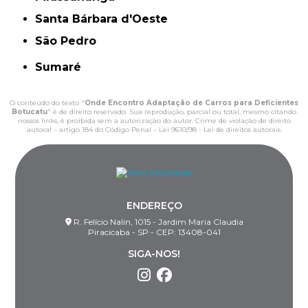
Santa Bárbara d'Oeste
São Pedro
Sumaré
O conteúdo do texto "
Onde Encontro Adaptação de Carros para Deficientes
Botucatu
" é de direito reservado. Sua reprodução, parcial ou total, mesmo citando
nossos links, é proibida sem a autorização do autor. Crime de violação de direito
autoral – artigo 184 do Código Penal –
Lei 9610/98 - Lei de direitos autorais
.
ENDEREÇO
R. Felício Nalin, 1015 - Jardim Maria Claudia
Piracicaba - SP - CEP: 13408-041
SIGA-NOS!