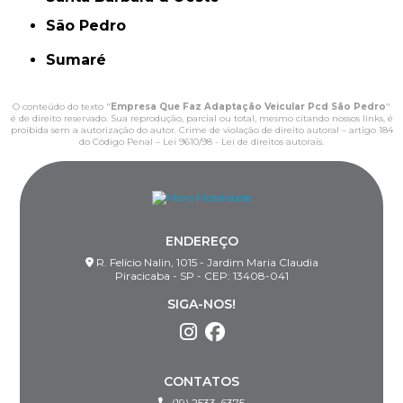
São Pedro
Sumaré
O conteúdo do texto "
Empresa Que Faz Adaptação Veicular Pcd São Pedro
"
é de direito reservado. Sua reprodução, parcial ou total, mesmo citando nossos links, é
proibida sem a autorização do autor. Crime de violação de direito autoral – artigo 184
do Código Penal –
Lei 9610/98 - Lei de direitos autorais
.
ENDEREÇO
R. Felício Nalin, 1015 - Jardim Maria Claudia
Piracicaba - SP - CEP: 13408-041
SIGA-NOS!
CONTATOS
(19) 2533-6375