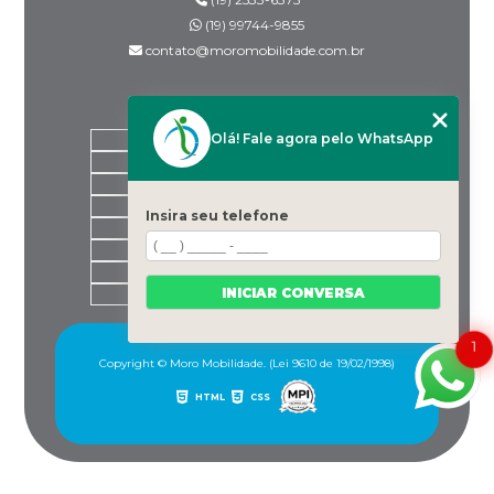
(19) 99744-9855
contato@moromobilidade.com.br
MENU
Olá! Fale agora pelo WhatsApp
HOME
SOBRE NÓS
PRODUTOS
BLOG
Insira seu telefone
DESPACHANTES PARCEIROS
CONTATO
CATEGORIAS
INICIAR CONVERSA
MAPA DO SITE
1
Copyright © Moro Mobilidade. (Lei 9610 de 19/02/1998)
HTML
CSS