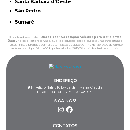
Santa Bárbara d'Oeste
São Pedro
Sumaré
O conteúdo do texto "
Onde Fazer Adaptação Veicular para Deficientes
Bauru
" é de direito reservado. Sua reprodução, parcial ou total, mesmo citando
nossos links, é proibida sem a autorização do autor. Crime de violação de direito
autoral – artigo 184 do Código Penal –
Lei 9610/98 - Lei de direitos autorais
.
ENDEREÇO
R. Felício Nalin, 1015 - Jardim Maria Claudia
Piracicaba - SP - CEP: 13408-041
SIGA-NOS!
CONTATOS