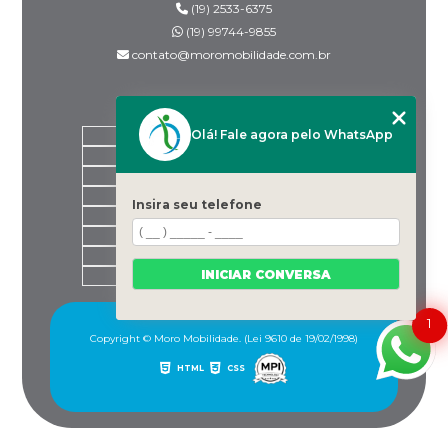
(19) 2533-6375
(19) 99744-9855
contato@moromobilidade.com.br
MENU
Olá! Fale agora pelo WhatsApp
HOME
SOBRE NÓS
PRODUTOS
BLOG
Insira seu telefone
DESPACHANTES PARCEIROS
CONTATO
CATEGORIAS
INICIAR CONVERSA
MAPA DO SITE
1
Copyright © Moro Mobilidade. (Lei 9610 de 19/02/1998)
HTML
CSS