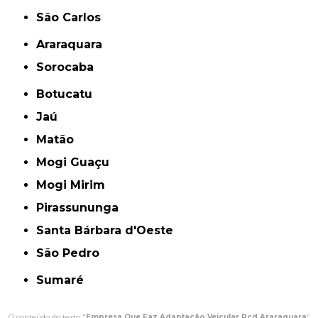
São Carlos
Araraquara
Sorocaba
Botucatu
Jaú
Matão
Mogi Guaçu
Mogi Mirim
Pirassununga
Santa Bárbara d'Oeste
São Pedro
Sumaré
O conteúdo do texto "
Empresa Que Faz Adaptação Veicular Pcd Araraquara
"