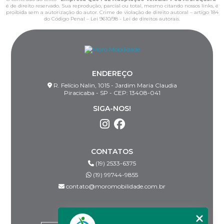
é de direito reservado. Sua reprodução, parcial ou total, mesmo citando nossos links, é
proibida sem a autorização do autor. Crime de violação de direito autoral – artigo 184
do Código Penal –
Lei 9610/98 - Lei de direitos autorais
.
ENDEREÇO
R. Felício Nalin, 1015 - Jardim Maria Claudia
Piracicaba - SP - CEP: 13408-041
SIGA-NOS!
CONTATOS
(19) 2533-6375
(19) 99744-9855
contato@moromobilidade.com.br
MENU