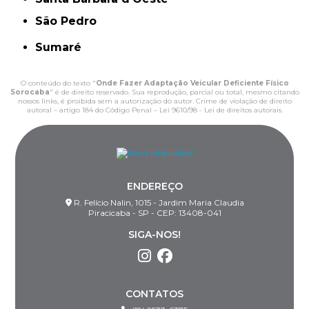
São Pedro
Sumaré
O conteúdo do texto "
Onde Fazer Adaptação Veicular Deficiente Físico
Sorocaba
" é de direito reservado. Sua reprodução, parcial ou total, mesmo citando
nossos links, é proibida sem a autorização do autor. Crime de violação de direito
autoral – artigo 184 do Código Penal –
Lei 9610/98 - Lei de direitos autorais
.
ENDEREÇO
R. Felício Nalin, 1015 - Jardim Maria Claudia
Piracicaba - SP - CEP: 13408-041
SIGA-NOS!
CONTATOS