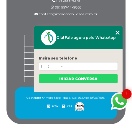
(19) 2533-6375
(19) 99744-9855
contato@moromobilidade.com.br
MENU
Olá! Fale agora pelo WhatsApp
HOME
SOBRE NÓS
PRODUTOS
BLOG
Insira seu telefone
DESPACHANTES PARCEIROS
CONTATO
CATEGORIAS
INICIAR CONVERSA
MAPA DO SITE
1
Copyright © Moro Mobilidade. (Lei 9610 de 19/02/1998)
HTML
CSS