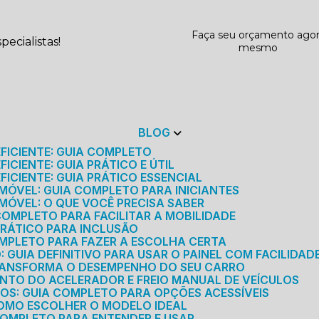
Faça seu orçamento ago
ecialistas!
mesmo
BLOG
EFICIENTE: GUIA COMPLETO
ICIENTE: GUIA PRÁTICO E ÚTIL
FICIENTE: GUIA PRÁTICO ESSENCIAL
MÓVEL: GUIA COMPLETO PARA INICIANTES
MÓVEL: O QUE VOCÊ PRECISA SABER
 COMPLETO PARA FACILITAR A MOBILIDADE
 PRÁTICO PARA INCLUSÃO
OMPLETO PARA FAZER A ESCOLHA CERTA
GUIA DEFINITIVO PARA USAR O PAINEL COM FACILIDAD
RANSFORMA O DESEMPENHO DO SEU CARRO
NTO DO ACELERADOR E FREIO MANUAL DE VEÍCULOS
ICOS: GUIA COMPLETO PARA OPÇÕES ACESSÍVEIS
COMO ESCOLHER O MODELO IDEAL
 COMPLETO PARA ENTENDER E USAR