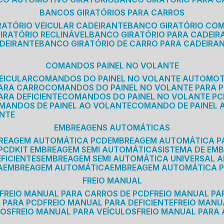
BANCOS GIRATÓRIOS PARA CARROS
IRATÓRIO VEICULAR CADEIRANTE
BANCO GIRATÓRIO CO
GIRATÓRIO RECLINÁVEL
BANCO GIRATÓRIO PARA CADEIR
ADEIRANTE
BANCO GIRATÓRIO DE CARRO PARA CADEIRA
COMANDOS PAINEL NO VOLANTE
EICULAR
COMANDOS DO PAINEL NO VOLANTE AUTOMO
PARA CARRO
COMANDOS DO PAINEL NO VOLANTE PARA 
ARA DEFICIENTE
COMANDOS DO PAINEL NO VOLANTE P
OMANDOS DE PAINEL AO VOLANTE
COMANDO DE PAINEL
ANTE
EMBREAGENS AUTOMÁTICAS
BREAGEM AUTOMÁTICA PCD
EMBREAGEM AUTOMÁTICA P
 PCD
KIT EMBREAGEM SEMI AUTOMÁTICA
SISTEMA DE E
FICIENTES
EMBREAGEM SEMI AUTOMÁTICA UNIVERSAL A
A
EMBREAGEM AUTOMÁTICA
EMBREAGEM AUTOMÁTICA P
FREIO MANUAL
FREIO MANUAL PARA CARROS DE PCD
FREIO MANUAL PA
L PARA PCD
FREIO MANUAL PARA DEFICIENTE
FREIO MAN
COS
FREIO MANUAL PARA VEÍCULOS
FREIO MANUAL PARA