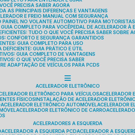
E VOCÊ PRECISA SABER AGORA
DA AS PRINCIPAIS DIFERENÇAS E VANTAGENS
ELERADOR E FREIO MANUAL COM SEGURANÇA
DO PAINEL NO VOLANTE AUTOMOTIVO PARA MOTORISTA
O GUIA COMPLETO PARA VOCÊ
PEDAL DE ACELERADOR À 
FICIENTES: TUDO O QUE VOCÊ PRECISA SABER SOBRE A
ROS: CONFORTO E SEGURANÇA GARANTIDOS
IENTES: GUIA COMPLETO PARA USO
DEFICIENTE: GUIA PRÁTICO E ÚTIL
TIVOS: GUIA COMPLETO DE VANTAGENS
IVOS: O QUE VOCÊ PRECISA SABER
BRE ADAPTAÇÃO DE VEÍCULOS PARA PCDS
ACELERADOR ELETRÔNICO
ACELERADOR ELETRÔNICO PARA VEÍCULOS
ACELERADOR 
ENTES FÍSICOS
INSTALAÇÃO DE ACELERADOR ELETRÔNI
O
ACELERADOR ELETRÔNICO AUTOMÓVEL
ACELERADOR E
OMÓVEL
ACELERADOR ELETRÔNICO DE CARRO
ACELERAD
OS
ACELERADORES A ESQUERDA
O
ACELERADOR A ESQUERDA PCD
ACELERADOR A ESQUE