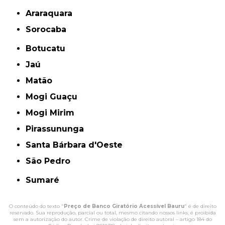
Araraquara
Sorocaba
Botucatu
Jaú
Matão
Mogi Guaçu
Mogi Mirim
Pirassununga
Santa Bárbara d'Oeste
São Pedro
Sumaré
O conteúdo do texto "
Preço de Banco Giratório Acessível Bauru
" é de direito
reservado. Sua reprodução, parcial ou total, mesmo citando nossos links, é proibida
sem a autorização do autor. Crime de violação de direito autoral – artigo 184 do