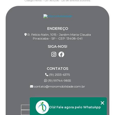
Código Penal –
Lei 9610/98 - Lei de direitos autorais
.
ENDEREÇO
R. Felício Nalin, 1015 - Jardim Maria Claudia
Piracicaba - SP - CEP: 13408-041
SIGA-NOS!
CONTATOS
(19) 2533-6375
(19) 99744-9855
contato@moromobilidade.com.br
MENU
Olá! Fale agora pelo WhatsApp
HOME
SOBRE NÓS