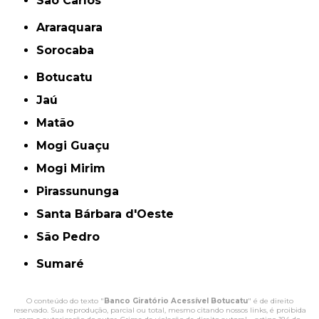
São Carlos
Araraquara
Sorocaba
Botucatu
Jaú
Matão
Mogi Guaçu
Mogi Mirim
Pirassununga
Santa Bárbara d'Oeste
São Pedro
Sumaré
O conteúdo do texto "
Banco Giratório Acessível Botucatu
" é de direito
reservado. Sua reprodução, parcial ou total, mesmo citando nossos links, é proibida