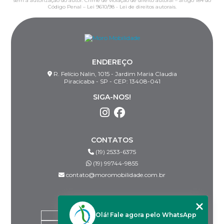
sem a autorização do autor. Crime de violação de direito autoral – artigo 184 do
Código Penal –
Lei 9610/98 - Lei de direitos autorais
.
ENDEREÇO
R. Felício Nalin, 1015 - Jardim Maria Claudia
Piracicaba - SP - CEP: 13408-041
SIGA-NOS!
CONTATOS
(19) 2533-6375
(19) 99744-9855
contato@moromobilidade.com.br
MENU
Olá! Fale agora pelo WhatsApp
HOME