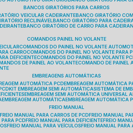
BANCOS GIRATÓRIOS PARA CARROS
IRATÓRIO VEICULAR CADEIRANTE
BANCO GIRATÓRIO CO
GIRATÓRIO RECLINÁVEL
BANCO GIRATÓRIO PARA CADEIR
ADEIRANTE
BANCO GIRATÓRIO DE CARRO PARA CADEIRA
COMANDOS PAINEL NO VOLANTE
EICULAR
COMANDOS DO PAINEL NO VOLANTE AUTOMO
PARA CARRO
COMANDOS DO PAINEL NO VOLANTE PARA 
ARA DEFICIENTE
COMANDOS DO PAINEL NO VOLANTE P
OMANDOS DE PAINEL AO VOLANTE
COMANDO DE PAINEL
ANTE
EMBREAGENS AUTOMÁTICAS
BREAGEM AUTOMÁTICA PCD
EMBREAGEM AUTOMÁTICA P
 PCD
KIT EMBREAGEM SEMI AUTOMÁTICA
SISTEMA DE E
FICIENTES
EMBREAGEM SEMI AUTOMÁTICA UNIVERSAL A
A
EMBREAGEM AUTOMÁTICA
EMBREAGEM AUTOMÁTICA P
FREIO MANUAL
FREIO MANUAL PARA CARROS DE PCD
FREIO MANUAL PA
L PARA PCD
FREIO MANUAL PARA DEFICIENTE
FREIO MAN
COS
FREIO MANUAL PARA VEÍCULOS
FREIO MANUAL PARA