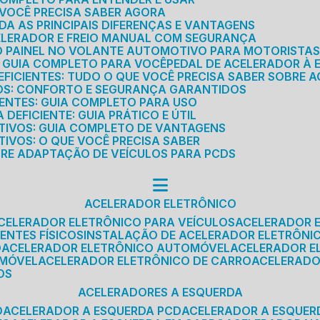
E VOCÊ PRECISA SABER AGORA
DA AS PRINCIPAIS DIFERENÇAS E VANTAGENS
ELERADOR E FREIO MANUAL COM SEGURANÇA
DO PAINEL NO VOLANTE AUTOMOTIVO PARA MOTORISTA
O GUIA COMPLETO PARA VOCÊ
PEDAL DE ACELERADOR À 
FICIENTES: TUDO O QUE VOCÊ PRECISA SABER SOBRE A
ROS: CONFORTO E SEGURANÇA GARANTIDOS
IENTES: GUIA COMPLETO PARA USO
DEFICIENTE: GUIA PRÁTICO E ÚTIL
TIVOS: GUIA COMPLETO DE VANTAGENS
IVOS: O QUE VOCÊ PRECISA SABER
BRE ADAPTAÇÃO DE VEÍCULOS PARA PCDS
ACELERADOR ELETRÔNICO
ACELERADOR ELETRÔNICO PARA VEÍCULOS
ACELERADOR 
ENTES FÍSICOS
INSTALAÇÃO DE ACELERADOR ELETRÔNI
O
ACELERADOR ELETRÔNICO AUTOMÓVEL
ACELERADOR E
OMÓVEL
ACELERADOR ELETRÔNICO DE CARRO
ACELERAD
OS
ACELERADORES A ESQUERDA
O
ACELERADOR A ESQUERDA PCD
ACELERADOR A ESQUE