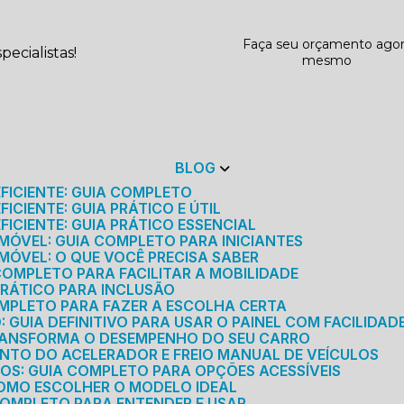
Faça seu orçamento ago
ecialistas!
mesmo
BLOG
EFICIENTE: GUIA COMPLETO
ICIENTE: GUIA PRÁTICO E ÚTIL
FICIENTE: GUIA PRÁTICO ESSENCIAL
MÓVEL: GUIA COMPLETO PARA INICIANTES
MÓVEL: O QUE VOCÊ PRECISA SABER
 COMPLETO PARA FACILITAR A MOBILIDADE
 PRÁTICO PARA INCLUSÃO
OMPLETO PARA FAZER A ESCOLHA CERTA
GUIA DEFINITIVO PARA USAR O PAINEL COM FACILIDAD
RANSFORMA O DESEMPENHO DO SEU CARRO
NTO DO ACELERADOR E FREIO MANUAL DE VEÍCULOS
ICOS: GUIA COMPLETO PARA OPÇÕES ACESSÍVEIS
COMO ESCOLHER O MODELO IDEAL
 COMPLETO PARA ENTENDER E USAR