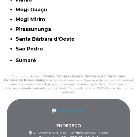
Mogi Guaçu
Mogi Mirim
Pirassununga
Santa Bárbara d'Oeste
São Pedro
Sumaré
O conteúdo do texto "
Onde Comprar Banco Giratório de Carro para
Cadeirante Pirassununga
" é de direito reservado. Sua reprodução, parcial ou total,
mesmo citando nossos links, é proibida sem a autorização do autor. Crime de
violação de direito autoral – artigo 184 do Código Penal –
Lei 9610/98 - Lei de direitos
autorais
.
ENDEREÇO
R. Felício Nalin, 1015 - Jardim Maria Claudia