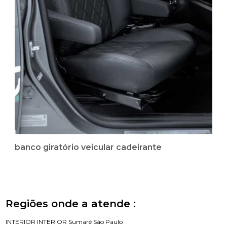
banco giratório veicular cadeirante
Regiões onde a atende :
INTERIOR
INTERIOR
Sumaré
São Paulo