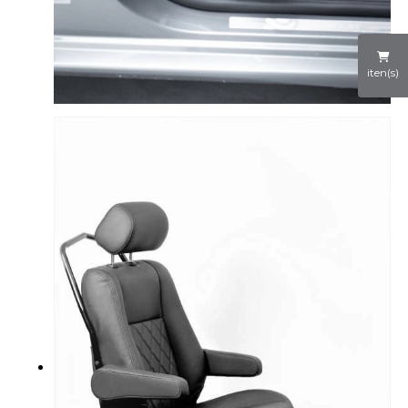
iten(s)