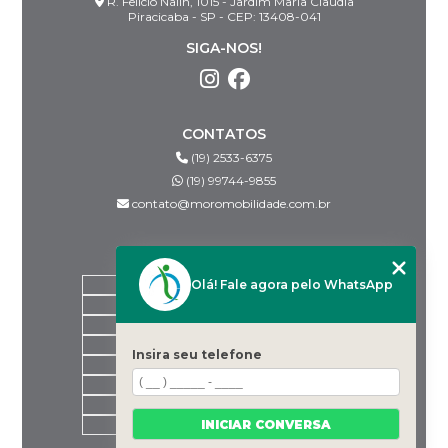
R. Felício Nalin, 1015 - Jardim Maria Claudia
Piracicaba - SP - CEP: 13408-041
SIGA-NOS!
CONTATOS
(19) 2533-6375
(19) 99744-9855
contato@moromobilidade.com.br
MENU
Olá! Fale agora pelo WhatsApp
HOME
SOBRE NÓS
PRODUTOS
BLOG
Insira seu telefone
DESPACHANTES PARCEIROS
CONTATO
CATEGORIAS
INICIAR CONVERSA
MAPA DO SITE