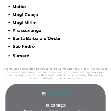
Matão
Mogi Guaçu
Mogi Mirim
Pirassununga
Santa Bárbara d'Oeste
São Pedro
Sumaré
O conteúdo do texto "
Banco Giratório de Carro Valor Jaú
" é de direito reservado.
Sua reprodução, parcial ou total, mesmo citando nossos links, é proibida sem a
autorização do autor. Crime de violação de direito autoral – artigo 184 do Código
Penal –
Lei 9610/98 - Lei de direitos autorais
.
ENDEREÇO