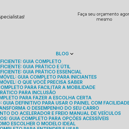
Faça seu orçamento ago
ecialistas!
mesmo
BLOG
EFICIENTE: GUIA COMPLETO
ICIENTE: GUIA PRÁTICO E ÚTIL
FICIENTE: GUIA PRÁTICO ESSENCIAL
MÓVEL: GUIA COMPLETO PARA INICIANTES
MÓVEL: O QUE VOCÊ PRECISA SABER
 COMPLETO PARA FACILITAR A MOBILIDADE
 PRÁTICO PARA INCLUSÃO
OMPLETO PARA FAZER A ESCOLHA CERTA
GUIA DEFINITIVO PARA USAR O PAINEL COM FACILIDAD
RANSFORMA O DESEMPENHO DO SEU CARRO
NTO DO ACELERADOR E FREIO MANUAL DE VEÍCULOS
ICOS: GUIA COMPLETO PARA OPÇÕES ACESSÍVEIS
COMO ESCOLHER O MODELO IDEAL
 COMPLETO PARA ENTENDER E USAR