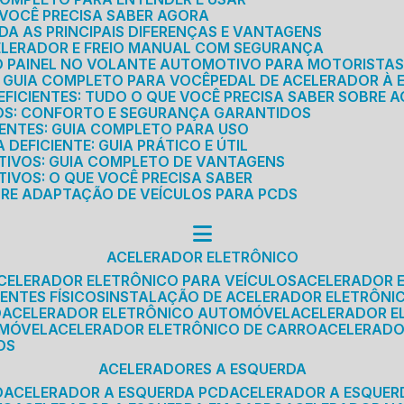
E VOCÊ PRECISA SABER AGORA
DA AS PRINCIPAIS DIFERENÇAS E VANTAGENS
ELERADOR E FREIO MANUAL COM SEGURANÇA
DO PAINEL NO VOLANTE AUTOMOTIVO PARA MOTORISTA
O GUIA COMPLETO PARA VOCÊ
PEDAL DE ACELERADOR À 
FICIENTES: TUDO O QUE VOCÊ PRECISA SABER SOBRE A
ROS: CONFORTO E SEGURANÇA GARANTIDOS
IENTES: GUIA COMPLETO PARA USO
DEFICIENTE: GUIA PRÁTICO E ÚTIL
TIVOS: GUIA COMPLETO DE VANTAGENS
IVOS: O QUE VOCÊ PRECISA SABER
BRE ADAPTAÇÃO DE VEÍCULOS PARA PCDS
ACELERADOR ELETRÔNICO
ACELERADOR ELETRÔNICO PARA VEÍCULOS
ACELERADOR 
ENTES FÍSICOS
INSTALAÇÃO DE ACELERADOR ELETRÔNI
O
ACELERADOR ELETRÔNICO AUTOMÓVEL
ACELERADOR E
OMÓVEL
ACELERADOR ELETRÔNICO DE CARRO
ACELERAD
OS
ACELERADORES A ESQUERDA
O
ACELERADOR A ESQUERDA PCD
ACELERADOR A ESQUE