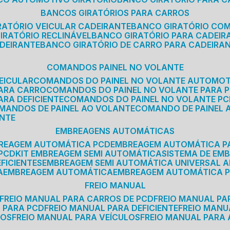
BANCOS GIRATÓRIOS PARA CARROS
IRATÓRIO VEICULAR CADEIRANTE
BANCO GIRATÓRIO CO
GIRATÓRIO RECLINÁVEL
BANCO GIRATÓRIO PARA CADEIR
ADEIRANTE
BANCO GIRATÓRIO DE CARRO PARA CADEIRA
COMANDOS PAINEL NO VOLANTE
EICULAR
COMANDOS DO PAINEL NO VOLANTE AUTOMO
PARA CARRO
COMANDOS DO PAINEL NO VOLANTE PARA 
ARA DEFICIENTE
COMANDOS DO PAINEL NO VOLANTE P
OMANDOS DE PAINEL AO VOLANTE
COMANDO DE PAINEL
ANTE
EMBREAGENS AUTOMÁTICAS
BREAGEM AUTOMÁTICA PCD
EMBREAGEM AUTOMÁTICA P
 PCD
KIT EMBREAGEM SEMI AUTOMÁTICA
SISTEMA DE E
FICIENTES
EMBREAGEM SEMI AUTOMÁTICA UNIVERSAL A
A
EMBREAGEM AUTOMÁTICA
EMBREAGEM AUTOMÁTICA P
FREIO MANUAL
FREIO MANUAL PARA CARROS DE PCD
FREIO MANUAL PA
L PARA PCD
FREIO MANUAL PARA DEFICIENTE
FREIO MAN
COS
FREIO MANUAL PARA VEÍCULOS
FREIO MANUAL PARA