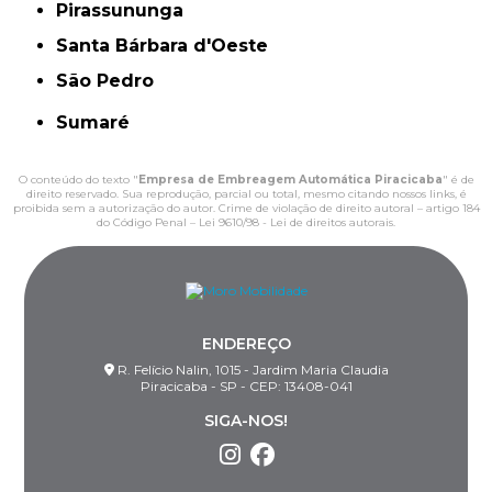
Pirassununga
Santa Bárbara d'Oeste
São Pedro
Sumaré
O conteúdo do texto "
Empresa de Embreagem Automática Piracicaba
" é de
direito reservado. Sua reprodução, parcial ou total, mesmo citando nossos links, é
proibida sem a autorização do autor. Crime de violação de direito autoral – artigo 184
do Código Penal –
Lei 9610/98 - Lei de direitos autorais
.
ENDEREÇO
R. Felício Nalin, 1015 - Jardim Maria Claudia
Piracicaba - SP - CEP: 13408-041
SIGA-NOS!