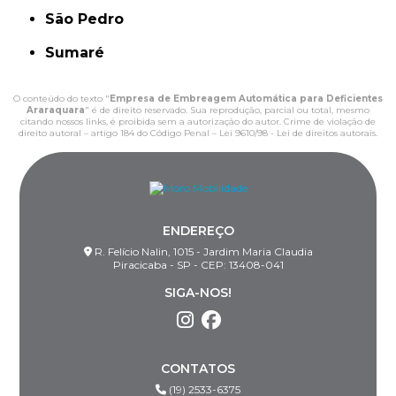
São Pedro
Sumaré
O conteúdo do texto "
Empresa de Embreagem Automática para Deficientes
Araraquara
" é de direito reservado. Sua reprodução, parcial ou total, mesmo
citando nossos links, é proibida sem a autorização do autor. Crime de violação de
direito autoral – artigo 184 do Código Penal –
Lei 9610/98 - Lei de direitos autorais
.
ENDEREÇO
R. Felício Nalin, 1015 - Jardim Maria Claudia
Piracicaba - SP - CEP: 13408-041
SIGA-NOS!
CONTATOS
(19) 2533-6375