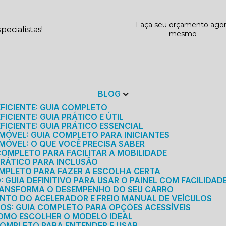
Faça seu orçamento ago
ecialistas!
mesmo
BLOG
EFICIENTE: GUIA COMPLETO
ICIENTE: GUIA PRÁTICO E ÚTIL
FICIENTE: GUIA PRÁTICO ESSENCIAL
MÓVEL: GUIA COMPLETO PARA INICIANTES
MÓVEL: O QUE VOCÊ PRECISA SABER
 COMPLETO PARA FACILITAR A MOBILIDADE
 PRÁTICO PARA INCLUSÃO
OMPLETO PARA FAZER A ESCOLHA CERTA
GUIA DEFINITIVO PARA USAR O PAINEL COM FACILIDAD
RANSFORMA O DESEMPENHO DO SEU CARRO
NTO DO ACELERADOR E FREIO MANUAL DE VEÍCULOS
ICOS: GUIA COMPLETO PARA OPÇÕES ACESSÍVEIS
COMO ESCOLHER O MODELO IDEAL
 COMPLETO PARA ENTENDER E USAR