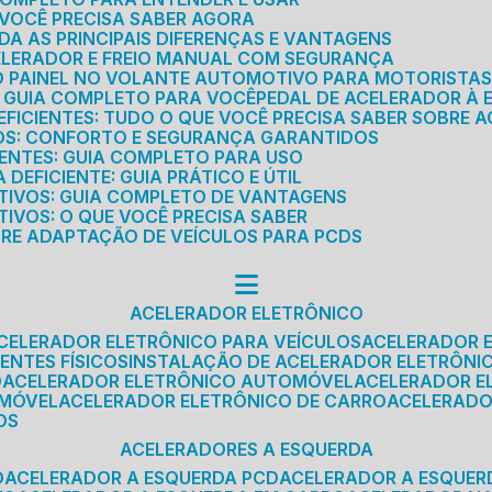
E VOCÊ PRECISA SABER AGORA
DA AS PRINCIPAIS DIFERENÇAS E VANTAGENS
ELERADOR E FREIO MANUAL COM SEGURANÇA
DO PAINEL NO VOLANTE AUTOMOTIVO PARA MOTORISTA
O GUIA COMPLETO PARA VOCÊ
PEDAL DE ACELERADOR À 
FICIENTES: TUDO O QUE VOCÊ PRECISA SABER SOBRE A
ROS: CONFORTO E SEGURANÇA GARANTIDOS
IENTES: GUIA COMPLETO PARA USO
DEFICIENTE: GUIA PRÁTICO E ÚTIL
TIVOS: GUIA COMPLETO DE VANTAGENS
IVOS: O QUE VOCÊ PRECISA SABER
BRE ADAPTAÇÃO DE VEÍCULOS PARA PCDS
ACELERADOR ELETRÔNICO
ACELERADOR ELETRÔNICO PARA VEÍCULOS
ACELERADOR 
ENTES FÍSICOS
INSTALAÇÃO DE ACELERADOR ELETRÔNI
O
ACELERADOR ELETRÔNICO AUTOMÓVEL
ACELERADOR E
OMÓVEL
ACELERADOR ELETRÔNICO DE CARRO
ACELERAD
OS
ACELERADORES A ESQUERDA
O
ACELERADOR A ESQUERDA PCD
ACELERADOR A ESQUE