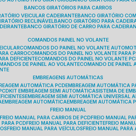
BANCOS GIRATÓRIOS PARA CARROS
IRATÓRIO VEICULAR CADEIRANTE
BANCO GIRATÓRIO CO
GIRATÓRIO RECLINÁVEL
BANCO GIRATÓRIO PARA CADEIR
ADEIRANTE
BANCO GIRATÓRIO DE CARRO PARA CADEIRA
COMANDOS PAINEL NO VOLANTE
EICULAR
COMANDOS DO PAINEL NO VOLANTE AUTOMO
PARA CARRO
COMANDOS DO PAINEL NO VOLANTE PARA 
ARA DEFICIENTE
COMANDOS DO PAINEL NO VOLANTE P
OMANDOS DE PAINEL AO VOLANTE
COMANDO DE PAINEL
ANTE
EMBREAGENS AUTOMÁTICAS
BREAGEM AUTOMÁTICA PCD
EMBREAGEM AUTOMÁTICA P
 PCD
KIT EMBREAGEM SEMI AUTOMÁTICA
SISTEMA DE E
FICIENTES
EMBREAGEM SEMI AUTOMÁTICA UNIVERSAL A
A
EMBREAGEM AUTOMÁTICA
EMBREAGEM AUTOMÁTICA P
FREIO MANUAL
FREIO MANUAL PARA CARROS DE PCD
FREIO MANUAL PA
L PARA PCD
FREIO MANUAL PARA DEFICIENTE
FREIO MAN
COS
FREIO MANUAL PARA VEÍCULOS
FREIO MANUAL PARA