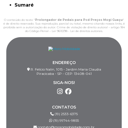
Sumaré
O conteúdo do texto "
Prolongador de Pedais para Pcd Preços Mogi Guaçu
"
é de direito reservado. Sua reprodução, parcial ou total, mesmo citando nossos links, é
proibida sem a autorização do autor. Crime de violação de direito autoral – artigo 184
do Código Penal –
Lei 9610/98 - Lei de direitos autorais
.
ENDEREÇO
R. Felício Nalin, 1015 - Jardim Maria Claudia
Piracicaba - SP - CEP: 13408-041
SIGA-NOS!
CONTATOS
(19) 2533-6375
(19) 99744-9855
contato@moromobilidade.com.br