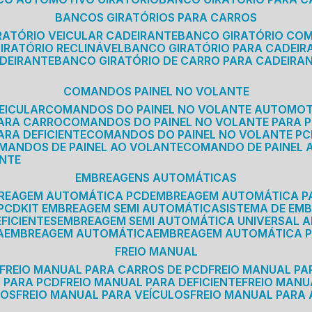
BANCOS GIRATÓRIOS PARA CARROS
IRATÓRIO VEICULAR CADEIRANTE
BANCO GIRATÓRIO CO
GIRATÓRIO RECLINÁVEL
BANCO GIRATÓRIO PARA CADEIR
ADEIRANTE
BANCO GIRATÓRIO DE CARRO PARA CADEIRA
COMANDOS PAINEL NO VOLANTE
EICULAR
COMANDOS DO PAINEL NO VOLANTE AUTOMO
PARA CARRO
COMANDOS DO PAINEL NO VOLANTE PARA 
ARA DEFICIENTE
COMANDOS DO PAINEL NO VOLANTE P
OMANDOS DE PAINEL AO VOLANTE
COMANDO DE PAINEL
ANTE
EMBREAGENS AUTOMÁTICAS
BREAGEM AUTOMÁTICA PCD
EMBREAGEM AUTOMÁTICA P
 PCD
KIT EMBREAGEM SEMI AUTOMÁTICA
SISTEMA DE E
FICIENTES
EMBREAGEM SEMI AUTOMÁTICA UNIVERSAL A
A
EMBREAGEM AUTOMÁTICA
EMBREAGEM AUTOMÁTICA P
FREIO MANUAL
FREIO MANUAL PARA CARROS DE PCD
FREIO MANUAL PA
L PARA PCD
FREIO MANUAL PARA DEFICIENTE
FREIO MAN
COS
FREIO MANUAL PARA VEÍCULOS
FREIO MANUAL PARA