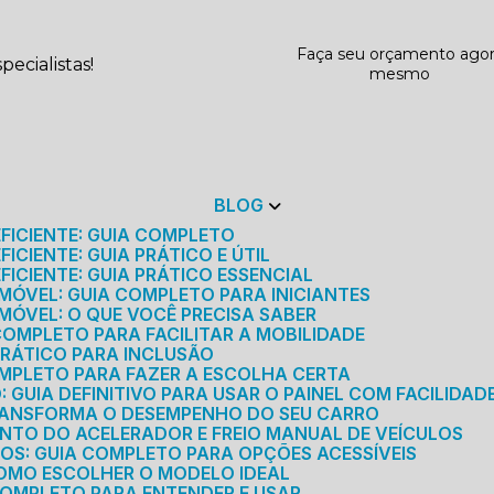
Faça seu orçamento ago
ecialistas!
mesmo
BLOG
EFICIENTE: GUIA COMPLETO
ICIENTE: GUIA PRÁTICO E ÚTIL
FICIENTE: GUIA PRÁTICO ESSENCIAL
MÓVEL: GUIA COMPLETO PARA INICIANTES
MÓVEL: O QUE VOCÊ PRECISA SABER
 COMPLETO PARA FACILITAR A MOBILIDADE
 PRÁTICO PARA INCLUSÃO
OMPLETO PARA FAZER A ESCOLHA CERTA
GUIA DEFINITIVO PARA USAR O PAINEL COM FACILIDAD
RANSFORMA O DESEMPENHO DO SEU CARRO
NTO DO ACELERADOR E FREIO MANUAL DE VEÍCULOS
ICOS: GUIA COMPLETO PARA OPÇÕES ACESSÍVEIS
COMO ESCOLHER O MODELO IDEAL
 COMPLETO PARA ENTENDER E USAR