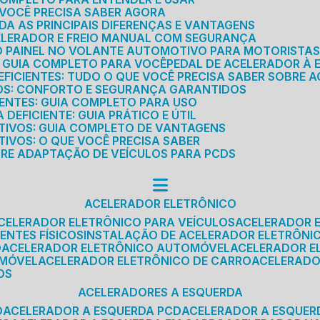
E VOCÊ PRECISA SABER AGORA
DA AS PRINCIPAIS DIFERENÇAS E VANTAGENS
ELERADOR E FREIO MANUAL COM SEGURANÇA
DO PAINEL NO VOLANTE AUTOMOTIVO PARA MOTORISTA
O GUIA COMPLETO PARA VOCÊ
PEDAL DE ACELERADOR À 
FICIENTES: TUDO O QUE VOCÊ PRECISA SABER SOBRE A
ROS: CONFORTO E SEGURANÇA GARANTIDOS
IENTES: GUIA COMPLETO PARA USO
DEFICIENTE: GUIA PRÁTICO E ÚTIL
TIVOS: GUIA COMPLETO DE VANTAGENS
IVOS: O QUE VOCÊ PRECISA SABER
BRE ADAPTAÇÃO DE VEÍCULOS PARA PCDS
ACELERADOR ELETRÔNICO
ACELERADOR ELETRÔNICO PARA VEÍCULOS
ACELERADOR 
ENTES FÍSICOS
INSTALAÇÃO DE ACELERADOR ELETRÔNI
O
ACELERADOR ELETRÔNICO AUTOMÓVEL
ACELERADOR E
OMÓVEL
ACELERADOR ELETRÔNICO DE CARRO
ACELERAD
OS
ACELERADORES A ESQUERDA
O
ACELERADOR A ESQUERDA PCD
ACELERADOR A ESQUE