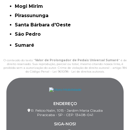
Mogi Mirim
Pirassununga
Santa Bárbara d'Oeste
São Pedro
Sumaré
O conteúdo do texto "
Valor de Prolongador de Pedais Universal Sumaré
" é de
direito reservado. Sua reprodução, parcial ou total, mesmo citando nossos links, é
proibida sem a autorização do autor. Crime de violação de direito autoral – artigo 184
do Código Penal –
Lei 9610/98 - Lei de direitos autorais
.
ENDEREÇO
R. Felício Nalin, 1015 - Jardim Maria Claudia
Piracicaba - SP - CEP: 13408-041
SIGA-NOS!