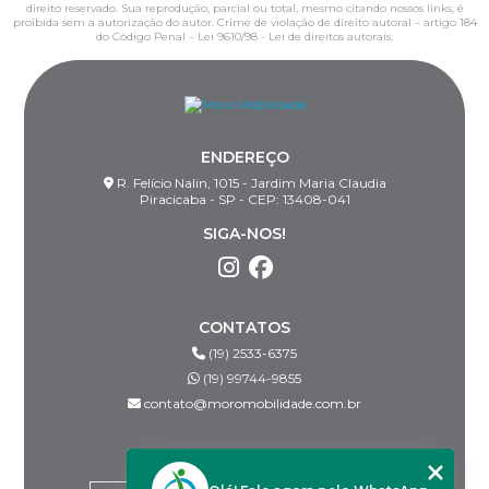
direito reservado. Sua reprodução, parcial ou total, mesmo citando nossos links, é
proibida sem a autorização do autor. Crime de violação de direito autoral – artigo 184
do Código Penal –
Lei 9610/98 - Lei de direitos autorais
.
ENDEREÇO
R. Felício Nalin, 1015 - Jardim Maria Claudia
Piracicaba - SP - CEP: 13408-041
SIGA-NOS!
CONTATOS
(19) 2533-6375
(19) 99744-9855
contato@moromobilidade.com.br
MENU