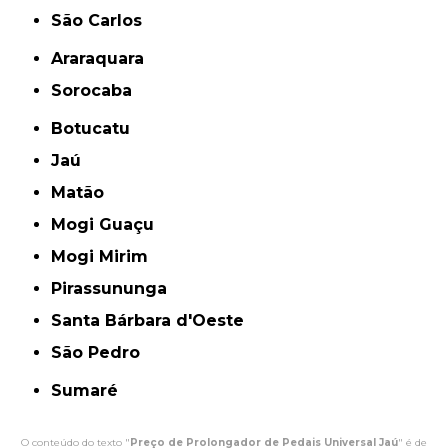
São Carlos
Araraquara
Sorocaba
Botucatu
Jaú
Matão
Mogi Guaçu
Mogi Mirim
Pirassununga
Santa Bárbara d'Oeste
São Pedro
Sumaré
O conteúdo do texto "
Preço de Prolongador de Pedais Universal Jaú
" é de