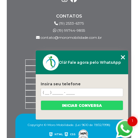
CONTATOS
(19) 2533-6375
(19) 99744-9855
contato@moromobilidade.com.br
MENU
Olá! Fale agora pelo WhatsApp
HOME
SOBRE NÓS
PRODUTOS
BLOG
Insira seu telefone
DESPACHANTES PARCEIROS
CONTATO
CATEGORIAS
INICIAR CONVERSA
MAPA DO SITE
1
Copyright © Moro Mobilidade. (Lei 9610 de 19/02/1998)
HTML
CSS