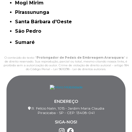
Mogi Mirim
Pirassununga
Santa Bárbara d'Oeste
São Pedro
Sumaré
O conteúdo do texto "
Prolongador de Pedais de Embreagem Araraquara
" é
de direito reservado. Sua reprodução, parcial ou total, mesmo citando nossos links, é
proibida sem a autorização do autor. Crime de violação de direito autoral – artigo 184
do Código Penal –
Lei 9610/98 - Lei de direitos autorais
.
ENDEREÇO
R. Felício Nalin, 1015 - Jardim Maria Claudia
Piracicaba - SP - CEP: 13408-041
SIGA-NOS!