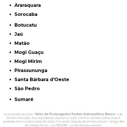
Araraquara
Sorocaba
Botucatu
Jaú
Matão
Mogi Guaçu
Mogi Mirim
Pirassununga
Santa Bárbara d'Oeste
São Pedro
Sumaré
O conteúdo do texto "
Valor de Prolongador Pedais Automotivos Bauru
" é de
direito reservado. Sua reprodução, parcial ou total, mesmo citando nossos links, é
proibida sem a autorização do autor. Crime de violação de direito autoral – artigo 184
do Código Penal –
Lei 9610/98 - Lei de direitos autorais
.