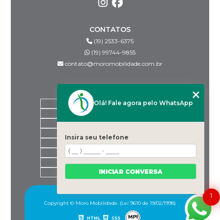
CONTATOS
(19) 2533-6375
(19) 99744-9855
contato@moromobilidade.com.br
MENU
Olá! Fale agora pelo WhatsApp
HOME
SOBRE NÓS
PRODUTOS
BLOG
Insira seu telefone
DESPACHANTES PARCEIROS
CONTATO
CATEGORIAS
INICIAR CONVERSA
MAPA DO SITE
1
Copyright © Moro Mobilidade. (Lei 9610 de 19/02/1998)
HTML
CSS