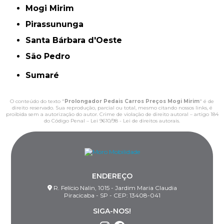
Mogi Mirim
Pirassununga
Santa Bárbara d'Oeste
São Pedro
Sumaré
O conteúdo do texto "
Prolongador Pedais Carros Preços Mogi Mirim
" é de
direito reservado. Sua reprodução, parcial ou total, mesmo citando nossos links, é
proibida sem a autorização do autor. Crime de violação de direito autoral – artigo 184
do Código Penal –
Lei 9610/98 - Lei de direitos autorais
.
ENDEREÇO
R. Felício Nalin, 1015 - Jardim Maria Claudia
Piracicaba - SP - CEP: 13408-041
SIGA-NOS!