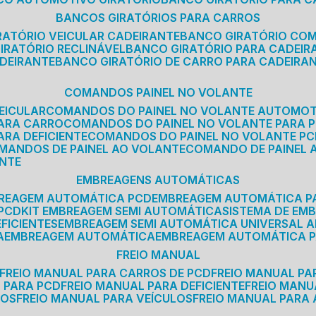
BANCOS GIRATÓRIOS PARA CARROS
IRATÓRIO VEICULAR CADEIRANTE
BANCO GIRATÓRIO CO
GIRATÓRIO RECLINÁVEL
BANCO GIRATÓRIO PARA CADEIR
ADEIRANTE
BANCO GIRATÓRIO DE CARRO PARA CADEIRA
COMANDOS PAINEL NO VOLANTE
EICULAR
COMANDOS DO PAINEL NO VOLANTE AUTOMO
PARA CARRO
COMANDOS DO PAINEL NO VOLANTE PARA 
ARA DEFICIENTE
COMANDOS DO PAINEL NO VOLANTE P
OMANDOS DE PAINEL AO VOLANTE
COMANDO DE PAINEL
ANTE
EMBREAGENS AUTOMÁTICAS
BREAGEM AUTOMÁTICA PCD
EMBREAGEM AUTOMÁTICA P
 PCD
KIT EMBREAGEM SEMI AUTOMÁTICA
SISTEMA DE E
FICIENTES
EMBREAGEM SEMI AUTOMÁTICA UNIVERSAL A
A
EMBREAGEM AUTOMÁTICA
EMBREAGEM AUTOMÁTICA P
FREIO MANUAL
FREIO MANUAL PARA CARROS DE PCD
FREIO MANUAL PA
L PARA PCD
FREIO MANUAL PARA DEFICIENTE
FREIO MAN
COS
FREIO MANUAL PARA VEÍCULOS
FREIO MANUAL PARA