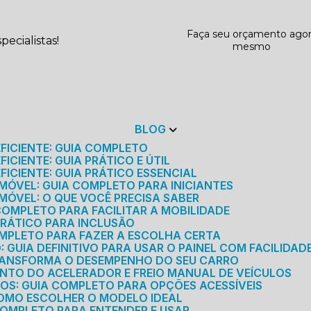
Faça seu orçamento ago
ecialistas!
mesmo
BLOG
EFICIENTE: GUIA COMPLETO
ICIENTE: GUIA PRÁTICO E ÚTIL
FICIENTE: GUIA PRÁTICO ESSENCIAL
MÓVEL: GUIA COMPLETO PARA INICIANTES
MÓVEL: O QUE VOCÊ PRECISA SABER
 COMPLETO PARA FACILITAR A MOBILIDADE
 PRÁTICO PARA INCLUSÃO
OMPLETO PARA FAZER A ESCOLHA CERTA
GUIA DEFINITIVO PARA USAR O PAINEL COM FACILIDAD
RANSFORMA O DESEMPENHO DO SEU CARRO
NTO DO ACELERADOR E FREIO MANUAL DE VEÍCULOS
ICOS: GUIA COMPLETO PARA OPÇÕES ACESSÍVEIS
COMO ESCOLHER O MODELO IDEAL
 COMPLETO PARA ENTENDER E USAR