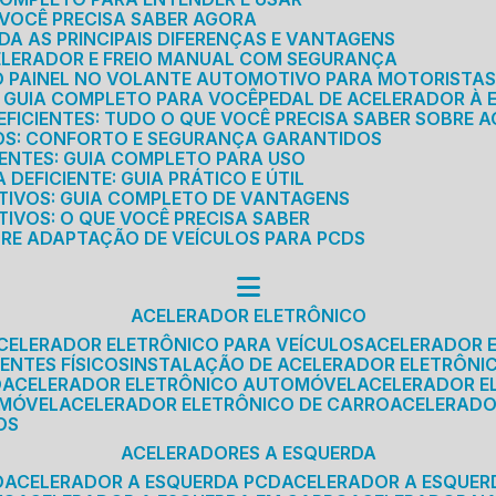
E VOCÊ PRECISA SABER AGORA
DA AS PRINCIPAIS DIFERENÇAS E VANTAGENS
ELERADOR E FREIO MANUAL COM SEGURANÇA
DO PAINEL NO VOLANTE AUTOMOTIVO PARA MOTORISTA
O GUIA COMPLETO PARA VOCÊ
PEDAL DE ACELERADOR À 
FICIENTES: TUDO O QUE VOCÊ PRECISA SABER SOBRE A
ROS: CONFORTO E SEGURANÇA GARANTIDOS
IENTES: GUIA COMPLETO PARA USO
DEFICIENTE: GUIA PRÁTICO E ÚTIL
TIVOS: GUIA COMPLETO DE VANTAGENS
IVOS: O QUE VOCÊ PRECISA SABER
BRE ADAPTAÇÃO DE VEÍCULOS PARA PCDS
ACELERADOR ELETRÔNICO
ACELERADOR ELETRÔNICO PARA VEÍCULOS
ACELERADOR 
ENTES FÍSICOS
INSTALAÇÃO DE ACELERADOR ELETRÔNI
O
ACELERADOR ELETRÔNICO AUTOMÓVEL
ACELERADOR E
OMÓVEL
ACELERADOR ELETRÔNICO DE CARRO
ACELERAD
OS
ACELERADORES A ESQUERDA
O
ACELERADOR A ESQUERDA PCD
ACELERADOR A ESQUE