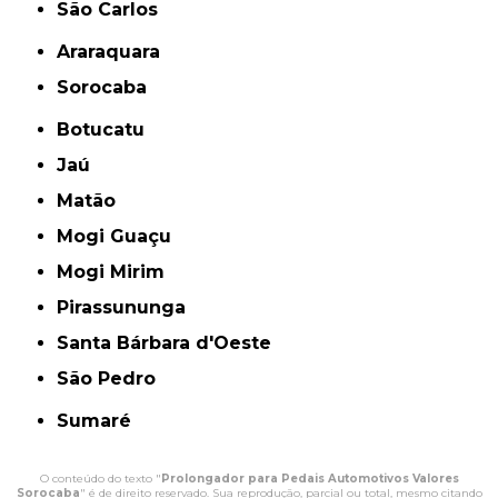
São Carlos
Araraquara
Sorocaba
Botucatu
Jaú
Matão
Mogi Guaçu
Mogi Mirim
Pirassununga
Santa Bárbara d'Oeste
São Pedro
Sumaré
O conteúdo do texto "
Prolongador para Pedais Automotivos Valores
Sorocaba
" é de direito reservado. Sua reprodução, parcial ou total, mesmo citando