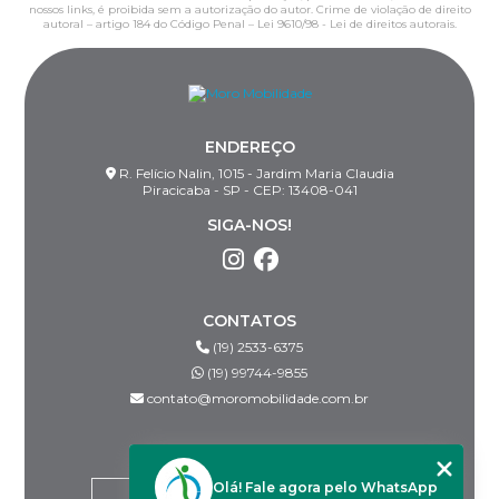
nossos links, é proibida sem a autorização do autor. Crime de violação de direito
autoral – artigo 184 do Código Penal –
Lei 9610/98 - Lei de direitos autorais
.
ENDEREÇO
R. Felício Nalin, 1015 - Jardim Maria Claudia
Piracicaba - SP - CEP: 13408-041
SIGA-NOS!
CONTATOS
(19) 2533-6375
(19) 99744-9855
contato@moromobilidade.com.br
MENU
Olá! Fale agora pelo WhatsApp
HOME